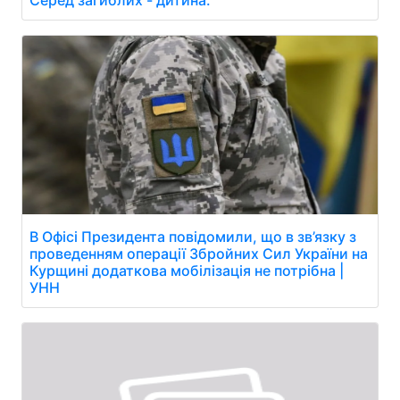
Серед загиблих - дитина.
В Офісі Президента повідомили, що в зв’язку з
проведенням операції Збройних Сил України на
Курщині додаткова мобілізація не потрібна |
УНН