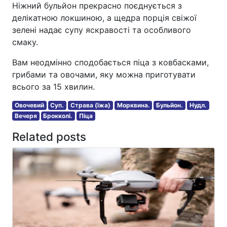
Ніжний бульйон прекрасно поєднується з
делікатною локшиною, а щедра порція свіжої
зелені надає супу яскравості та особливого
смаку.
Вам неодмінно сподобається піца з ковбасками,
грибами та овочами, яку можна приготувати
всього за 15 хвилин.
Овочевий
Суп.
Страва (їжа)
Морквина.
Бульйон.
Нудл.
Вечеря
Брокколі.
Піца
Related posts