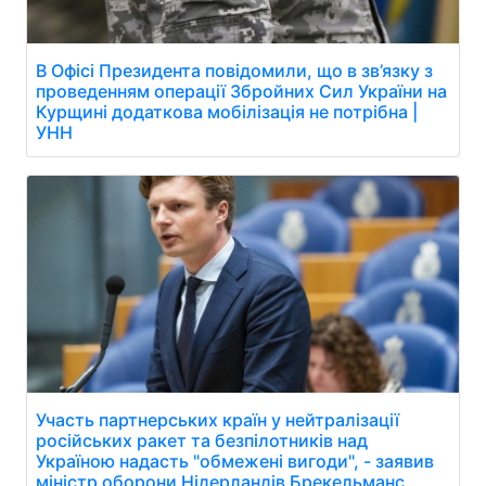
В Офісі Президента повідомили, що в зв’язку з
проведенням операції Збройних Сил України на
Курщині додаткова мобілізація не потрібна |
УНН
Участь партнерських країн у нейтралізації
російських ракет та безпілотників над
Україною надасть "обмежені вигоди", - заявив
міністр оборони Нідерландів Брекельманс.