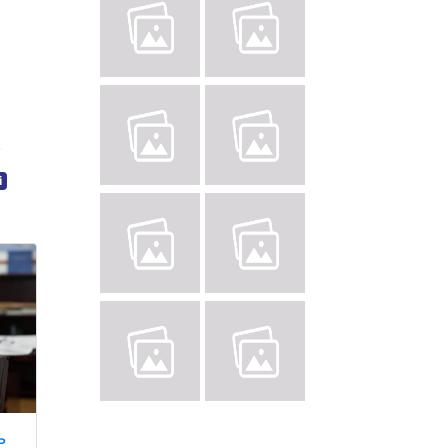
.
і
ь