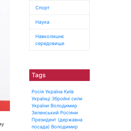
Спорт
Наука
Навколишнє
середовище
Tags
Росія
Україна
Київ
Українці
Збройні сили
України
Володимир
Зеленський
Росіяни
Президент (державна
му
посада)
Володимир