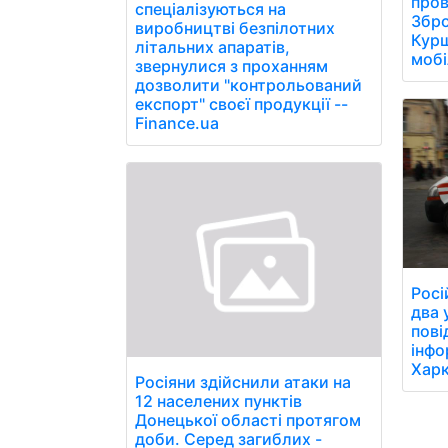
пров
спеціалізуються на
Збро
виробництві безпілотних
Курщ
літальних апаратів,
мобі
звернулися з проханням
дозволити "контрольований
експорт" своєї продукції --
Finance.ua
Росі
два 
пові
інфо
Харк
Росіяни здійснили атаки на
12 населених пунктів
Донецької області протягом
доби. Серед загиблих -