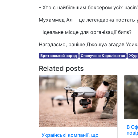
- Хто є найбільшим боксером усіх часів
Мухаммед Алі - це легендарна постать у 
- Ідеальне місце для організації битв?
Нагадаємо, раніше Джошуа згадав Усика
Британський народ
Сполучене Королівство
Жур
Related posts
В Оф
пові
Українські компанії, що