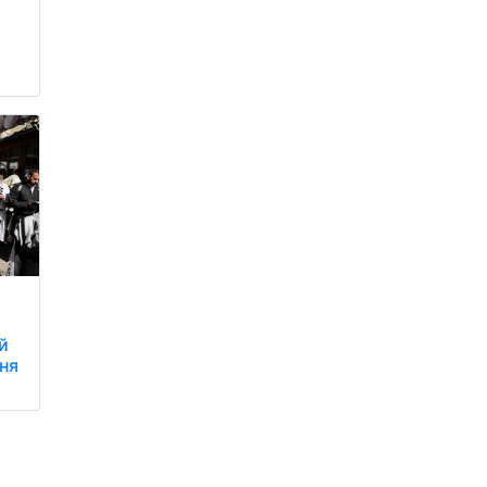
й
ння