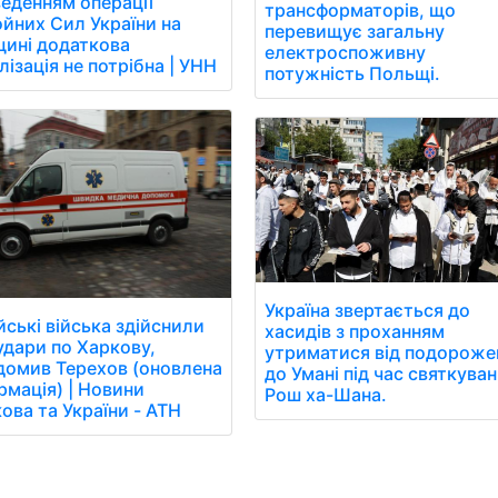
еденням операції
трансформаторів, що
йних Сил України на
перевищує загальну
ині додаткова
електроспоживну
лізація не потрібна | УНН
потужність Польщі.
Україна звертається до
йські війська здійснили
хасидів з проханням
удари по Харкову,
утриматися від подороже
домив Терехов (оновлена
до Умані під час святкува
рмація) | Новини
Рош ха-Шана.
ова та України - АТН