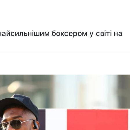
Мистецтво та розваги
Технологія
Здоров'я
Спорт
найсильнішим боксером у світі на