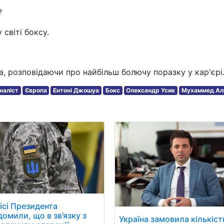
?
світі боксу.
, розповідаючи про найбільш болючу поразку у кар'єрі
наліст
Європа
Ентоні Джошуа
Бокс
Олександр Усик
Мухаммед Ал
ісі Президента
домили, що в зв’язку з
Україна замовила кількіст