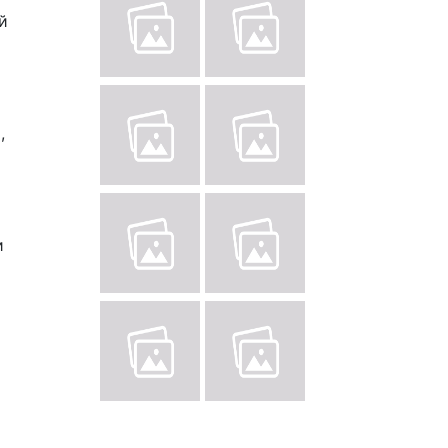
й
,
и