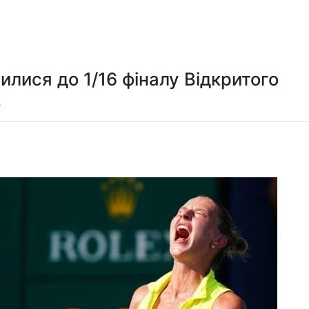
Мистецтво та розваги
Технологія
Здоров'я
Спорт
илися до 1/16 фіналу Відкритого
.