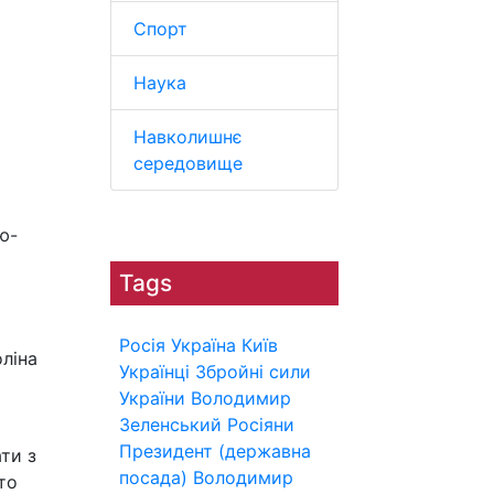
Спорт
Наука
Навколишнє
середовище
ю-
Tags
Росія
Україна
Київ
ліна
Українці
Збройні сили
України
Володимир
Зеленський
Росіяни
Президент (державна
ти з
посада)
Володимир
то