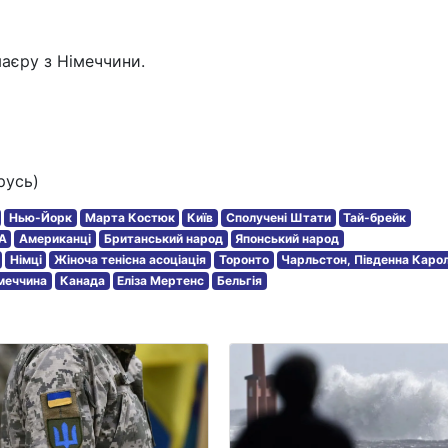
маєру з Німеччини.
русь)
Нью-Йорк
Марта Костюк
Київ
Сполучені Штати
Тай-брейк
A
Американці
Британський народ
Японський народ
Німці
Жіноча тенісна асоціація
Торонто
Чарльстон, Південна Карол
меччина
Канада
Еліза Мертенс
Бельгія