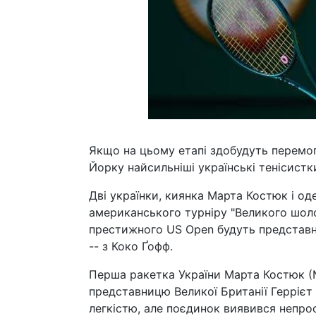
Якщо на цьому етапі здобудуть перемогу
Йорку найсильніші українські тенісистк
Дві українки, киянка Марта Костюк і од
американського турніру "Великого шоло
престижного US Open будуть представн
-- з Коко Ґофф.
Перша ракетка України Марта Костюк (№
представницю Великої Британії Геррієт 
легкістю, але поєдинок виявився непрос