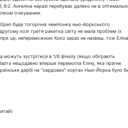
1, 6:2. Ангеліна наразі перебуває далеко не в оптимальні
цілком очікуваним.
S Open буде тогорічна чемпіонка нью-йоркського
другому колі третя ракетка світу не мала проблем із
опри це, непереможною Коко зараз не назвеш, тож Еліна
на можуть зустрітися в 1/8 фіналу (якщо обіграють
Марта нещодавно вперше перемогла Еліну, яка прагне
країнське дербі на "хардових" кортах Нью-Йорка було б
Китай)