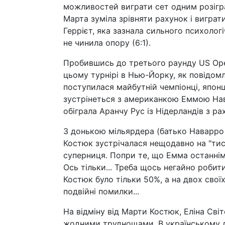
можливостей виграти сет одним розігра
Марта зуміла зрівняти рахунок і виграти
Геррієт, яка зазнала сильного психоло
не чинила опору (6:1).
Пробившись до третього раунду US Ope
цьому турнірі в Нью-Йорку, як повідомл
поступилася майбутній чемпіонці, япон
зустрінеться з американкою Еммою Нава
обіграла Аранчу Рус із Нідерландів з рах
З донькою мільярдера (батько Наварро
Костюк зустрічалася нещодавно на "тис
суперниця. Попри те, що Емма останнім
Ось тільки... Треба щось негайно робит
Костюк було тільки 50%, а на двох сво
подвійні помилки...
На відміну від Марти Костюк, Еліна Світ
жодними труднощами. В українському д