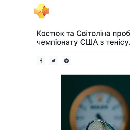
Тема Дня
Політика
Бізнес
Костюк та Світоліна проб
чемпіонату США з тенісу