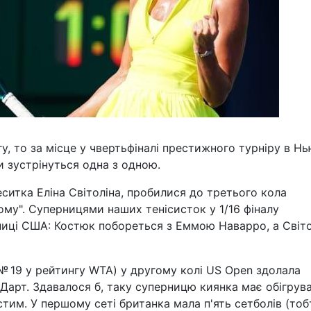
, то за місце у чвертьфіналі престижного турніру в Нь
и зустрінуться одна з одною.
еситка Еліна Світоліна, пробилися до третього кола
му". Суперницями наших тенісисток у 1/16 фіналу
иці США: Костюк побореться з Еммою Наварро, а Світо
 19 у рейтингу WTA) у другому колі US Open здолала
Дарт. Здавалося б, таку суперницю киянка має обігрува
тим. У першому сеті британка мала п'ять сетболів (тоб