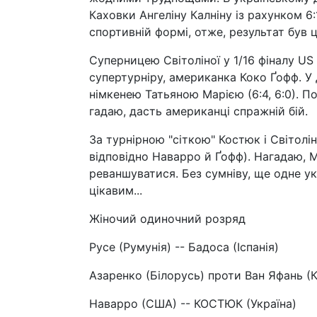
Каховки Ангеліну Калніну із рахунком 6:
спортивній формі, отже, результат був 
Суперницею Світоліної у 1/16 фіналу U
супертурніру, американка Коко Ґофф. У 
німкенею Татьяною Марією (6:4, 6:0). П
гадаю, дасть американці спражній бій.
За турнірною "сіткою" Костюк і Світолі
відповідно Наварро й Ґофф). Нагадаю, 
реваншуватися. Без сумніву, ще одне у
цікавим...
Жіночий одиночний розряд
Русе (Румунія) -- Бадоса (Іспанія)
Азаренко (Білорусь) проти Ван Яфань (
Наварро (США) -- КОСТЮК (Україна)