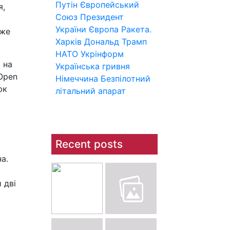
Путін
Європейський
я,
Союз
Президент
України
Європа
Ракета.
йже
Харків
Дональд Трамп
НАТО
Укрінформ
 на
Українська гривня
 Open
Німеччина
Безпілотний
юк
літальний апарат
Recent posts
а.
 дві