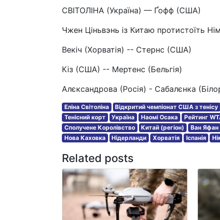
СВІТОЛІНА (Україна) — Ґофф (США)
Чжен Ціньвэнь із Китаю протистоїть Ні
Векіч (Хорватія) -- Стернс (США)
Кіз (США) -- Мертенс (Бельгія)
Алєксандрова (Росія) - Сабалєнка (Біло
Еліна Світоліна
Відкритий чемпіонат США з тенісу
Тенісний корт
Україна
Наомі Осака
Рейтинг WT
Сполучене Королівство
Китай (регіон)
Ван Яфан
Нова Каховка
Нідерланди
Хорватія
Іспанія
Ні
Related posts