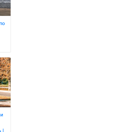
по
ли
 |