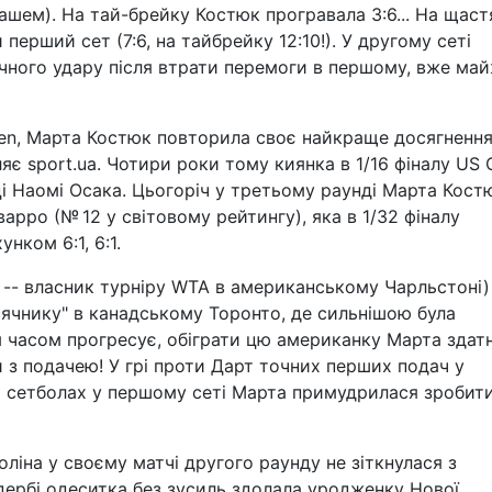
шем). На тай-брейку Костюк програвала 3:6... На щаст
 перший сет (7:6, на тайбрейку 12:10!). У другому сеті
гічного удару після втрати перемоги в першому, вже ма
n, Марта Костюк повторила своє найкраще досягнення
яє sport.ua. Чотири роки тому киянка в 1/16 фіналу US
ці Наомі Осака. Цьогоріч у третьому раунді Марта Кост
рро (№ 12 у світовому рейтингу), яка в 1/32 фіналу
унком 6:1, 6:1.
 -- власник турніру WTA в американському Чарльстоні)
ячнику" в канадському Торонто, де сильнішою була
 часом прогресує, обіграти цю американку Марта здатн
и з подачею! У грі проти Дарт точних перших подач у
їх сетболах у першому сеті Марта примудрилася зробити
оліна у своєму матчі другого раунду не зіткнулася з
ербі одеситка без зусиль здолала уродженку Нової