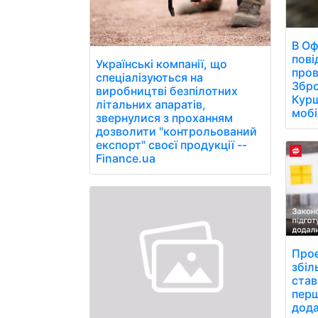
В Оф
пові
Українські компанії, що
пров
спеціалізуються на
Збро
виробництві безпілотних
Курщ
літальних апаратів,
мобі
звернулися з проханням
дозволити "контрольований
експорт" своєї продукції --
Finance.ua
Проє
збіл
став
перш
дод