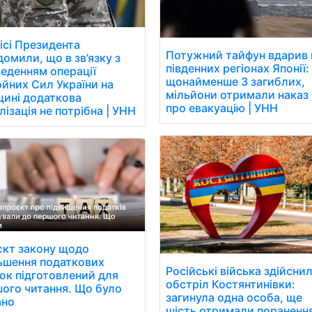
ісі Президента
Потужний тайфун вдарив 
домили, що в зв’язку з
південних регіонах Японії:
еденням операції
щонайменше 3 загиблих,
йних Сил України на
мільйони отримали наказ
ині додаткова
про евакуацію | УНН
лізація не потрібна | УНН
кт закону щодо
ьшення податкових
Російські війська здійсни
ок підготовлений для
обстріл Костянтинівки:
ого читання. Що було
загинула одна особа, ще
ано
шість отримали поранення