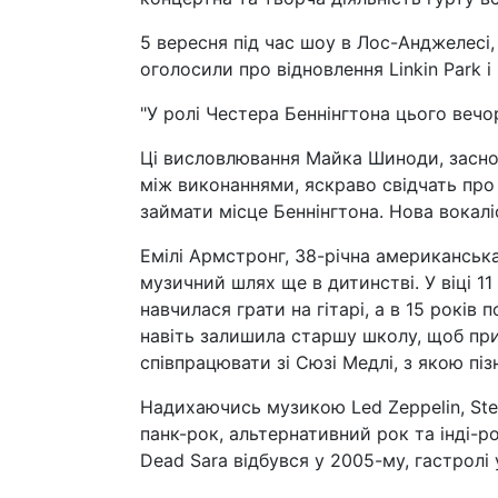
5 вересня під час шоу в Лос-Анджелесі,
оголосили про відновлення Linkin Park і
"У ролі Честера Беннінгтона цього вечор
Ці висловлювання Майка Шиноди, заснов
між виконаннями, яскраво свідчать про
займати місце Беннінгтона. Нова вокаліс
Емілі Армстронг, 38-річна американська
музичний шлях ще в дитинстві. У віці 11
навчилася грати на гітарі, а в 15 років
навіть залишила старшу школу, щоб приє
співпрацювати зі Сюзі Медлі, з якою піз
Надихаючись музикою Led Zeppelin, Stevi
панк-рок, альтернативний рок та інді-р
Dead Sara відбувся у 2005-му, гастролі