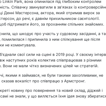
Linkin Park, вона опинилася під глибоким контролем
ість. Співачку звинуватили в зв'язках із контроверсій
ці Денні Мастерсона, актора, який отримав вирок за
терсон, до речі, є давнім прихильником саєнтології.
щоб підтримати його, за проханням спільних знайомих.
яснила, що шкодує про участь у судовому засіданні, а т
ї, помилилася і припинила з ним спілкування ще після
оки не коментувала.
б'єднали свої сили на сцені в 2019 році. У своєму інтер
овж наступних років колектив співпрацював з різними
 Вони не мали чітко визначених цілей чи стратегій.
ечі, якими я займався, не були такими захопливими, не
- сказав вокаліст про співпрацю з Армстронг.
креті новину про повернення та новий склад, діджей і
самі не знали, у що виллється їхня ідея знову збиратис