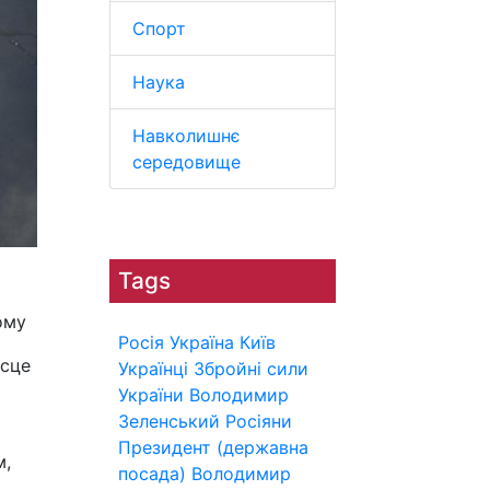
Спорт
Наука
Навколишнє
середовище
Tags
ому
Росія
Україна
Київ
ісце
Українці
Збройні сили
України
Володимир
Зеленський
Росіяни
Президент (державна
м,
посада)
Володимир