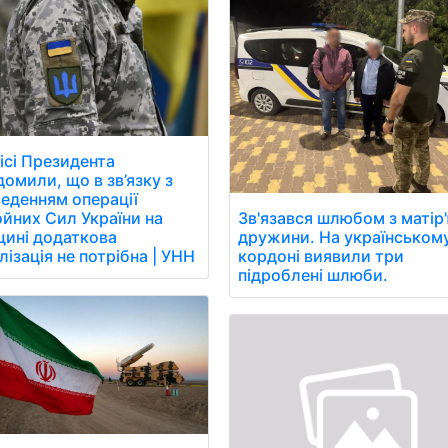
ісі Президента
домили, що в зв’язку з
еденням операції
йних Сил України на
Зв'язався шлюбом з матір
ині додаткова
дружини. На українськом
лізація не потрібна | УНН
кордоні виявили три
підроблені шлюби.