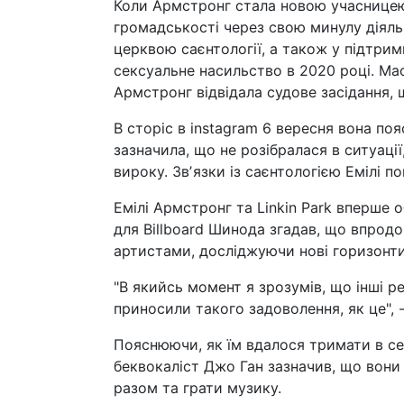
Коли Армстронг стала новою учасницею 
громадськості через свою минулу діяльн
церквою саєнтології, а також у підтрим
сексуальне насильство в 2020 році. Мас
Армстронг відвідала судове засідання, 
В сторіс в instagram 6 вересня вона по
зазначила, що не розібралася в ситуаці
вироку. Звʼязки із саєнтологією Емілі п
Емілі Армстронг та Linkin Park вперше о
для Billboard Шинода згадав, що впрод
артистами, досліджуючи нові горизонти.
"В якийсь момент я зрозумів, що інші р
приносили такого задоволення, як це", 
Пояснюючи, як їм вдалося тримати в се
беквокаліст Джо Ган зазначив, що вони 
разом та грати музику.