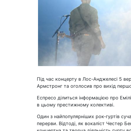
Під час концерту в Лос-Анджелесі 5 вер
Армстронг та оголосив про вихід першо
Еспресо ділиться інформацією про Еміл
в цьому престижному колективі.
Один з найпопулярніших рок-гуртів сучас
перерви. Відтоді, як вокаліст Честер Б
концертна та творча діяльність гурту вс