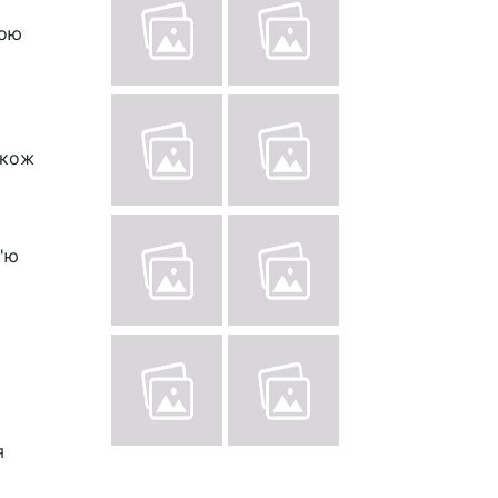
ною
акож
в'ю
я