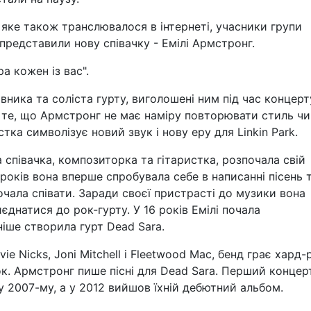
 яке також транслювалося в інтернеті, учасники групи
 представили нову співачку - Емілі Армстронг.
а кожен із вас".
ника та соліста гурту, виголошені ним під час концерт
 те, що Армстронг не має наміру повторювати стиль чи
тка символізує новий звук і нову еру для Linkin Park.
 співачка, композиторка та гітаристка, розпочала свій
 років вона вперше спробувала себе в написанні пісень 
 почала співати. Заради своєї пристрасті до музики вона
днатися до рок-гурту. У 16 років Емілі почала
ніше створила гурт Dead Sara.
e Nicks, Joni Mitchell і Fleetwood Mac, бенд грає хард-
ок. Армстронг пише пісні для Dead Sara. Перший концер
 у 2007-му, а у 2012 вийшов їхній дебютний альбом.