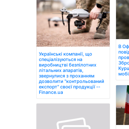
В Оф
пові
Українські компанії, що
пров
спеціалізуються на
Збро
виробництві безпілотних
Курщ
літальних апаратів,
мобі
звернулися з проханням
дозволити "контрольований
експорт" своєї продукції --
Finance.ua