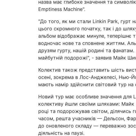
назва має глибоке значення та символік
Emptiness Machine".
"До того, як ми стали Linkin Park, гурт
цього скромного початку, так і до шлях
альбом відображає минуле, теперішнє т
водночас нове та сповнене життям. Аль
друзям гурту, нашій родині та фанатам. 
майбутній подорожі", - заявив Майк Ши
Колектив також представить шість висту
осені, зокрема в Лос-Анджелесі, Нью-Йор
мають намір здійснити світовий тур на 
Новий тур має особливе значення для Li
колективу йшли своїми шляхами: Майк 
році та подорожував світом, ділячись 
часом, решта учасників — Дельсон, Фар
до оновленого складу — переважно зос
діяльність на паузі.