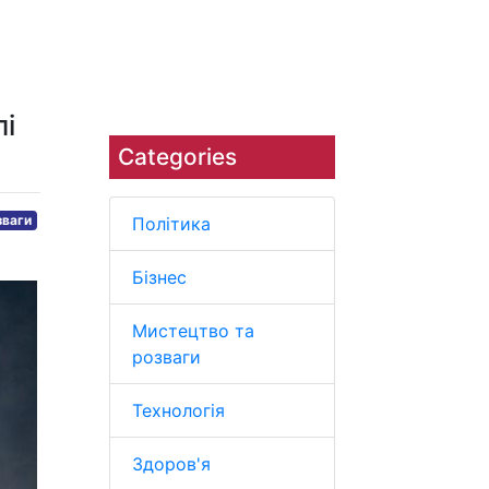
Наука
Навколишнє середовище
лі
Categories
зваги
Політика
Бізнес
Мистецтво та
розваги
Технологія
Здоров'я