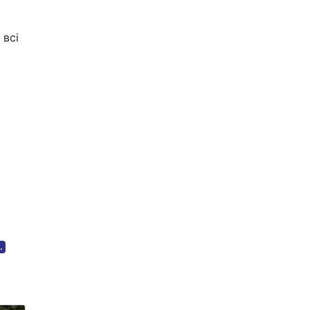
 всі
.