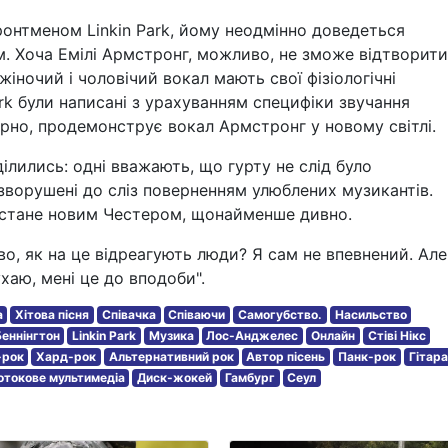
ронтменом Linkin Park, йому неодмінно доведеться
. Хоча Емілі Армстронг, можливо, не зможе відтворити
іночий і чоловічий вокал мають свої фізіологічні
Park були написані з урахуванням специфіки звучання
рно, продемонструє вокал Армстронг у новому світлі.
лились: одні вважають, що гурту не слід було
 зворушені до сліз поверненням улюблених музикантів.
а стане новим Честером, щонайменше дивно.
о, як на це відреагують люди? Я сам не впевнений. Але
хаю, мені це до вподоби".
а
Хітова пісня
Співачка
Співаючи
Самогубство.
Насильство
еннінгтон
Linkin Park
Музика
Лос-Анджелес
Онлайн
Стіві Нікс
-рок
Хард-рок
Альтернативний рок
Автор пісень
Панк-рок
Гітара
отокове мультимедіа
Диск-жокей
Гамбург
Сеул