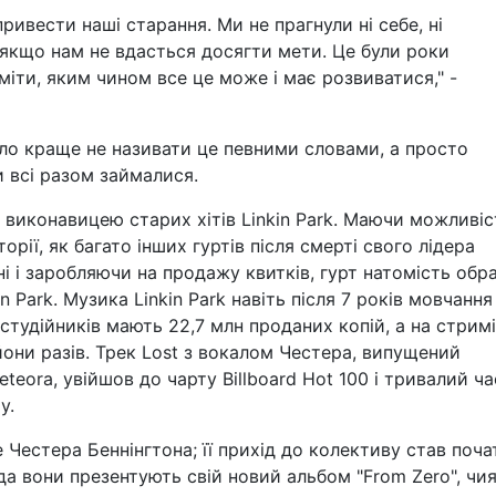
ривести наші старання. Ми не прагнули ні себе, ні
якщо нам не вдасться досягти мети. Це були роки
міти, яким чином все це може і має розвиватися," -
ло краще не називати це певними словами, а просто
и всі разом займалися.
 виконавицею старих хітів Linkin Park. Маючи можливіс
торії, як багато інших гуртів після смерті свого лідера
і і заробляючи на продажу квитків, гурт натомість обр
Park. Музика Linkin Park навіть після 7 років мовчання
7 студійників мають 22,7 млн проданих копій, а на стрим
йони разів. Трек Lost з вокалом Честера, випущений
eora, увійшов до чарту Billboard Hot 100 і тривалий ча
y.
 Честера Беннінгтона; її прихід до колективу став поч
ада вони презентують свій новий альбом "From Zero", чи