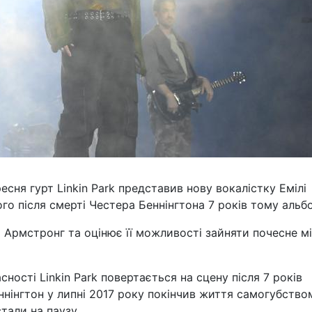
есня гурт Linkin Park представив нову вокалістку Емілі
го після смерті Честера Беннінгтона 7 років тому альб
і Армстронг та оцінює її можливості зайняти почесне м
ності Linkin Park повертається на сцену після 7 років
еннінгтон у липні 2017 року покінчив життя самогубство
тали на паузу.