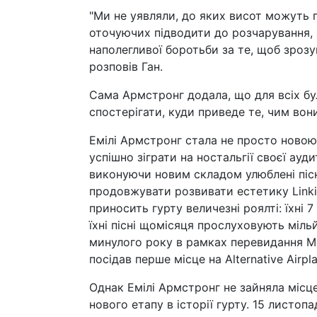
"Ми не уявляли, до яких висот можуть п
оточуючих підводити до розчарування, 
наполегливої боротьби за те, щоб зрозу
розповів Ган.
Сама Армстронг додала, що для всіх бу
спостерігати, куди приведе те, чим вон
Емілі Армстронг стала не просто новою
успішно зіграти на ностальгії своєї ауди
виконуючи новим складом улюблені пісн
продовжувати розвивати естетику Linkin 
приносить гурту величезні роялті: їхні 
їхні пісні щомісяця прослуховують міль
минулого року в рамках перевидання Met
посідав перше місце на Alternative Airpla
Однак Емілі Армстронг не зайняла місце
нового етапу в історії гурту. 15 листоп