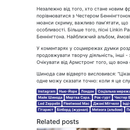
Незалежно від того, хто стане новим ф
порівнюватися з Честером Беннінгтоном
нюанси скриму, важливо пам'ятати, що ж
особливості. Більше того, пісні Linkin 
Беннінгтона. Найближчий альбом, ймові
У коментарях у соцмережах думки розді
продовжувати творчу діяльність, інші -
Очікувати від Армстронг того, що вон
Шинода сам відверто висловився: "Цікав
одне можу сказати точно: коли я це слу
Instagram
Нью-Йорк
Лондон
Соціальна мереж
Майк Шинода
Мертва Сара.
Рок-гурт
Честер Б
Led Zeppelin
Fleetwood Mac
Джоні Мітчелл
Інді
Гітарист
Білборд (журнал)
Meteora (альбом)
П
Related posts