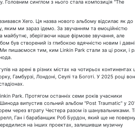
у. Головним синглом з нього стала композиція "The
 називався Xero. Ця назва нового альбому відсилає як до
у, яким ми зараз ідемо. За звучанням та емоційністю
а майбутнє, зберігаючи наше фірмове звучання, але
бом був створений із глибокою вдячністю новим і давн
Ми пишаємося тим, ким Linkin Park стали за ці роки, і р
нода.
пів на арені в різних містах на чотирьох континентах ц
ку, Гамбурзі, Лондоні, Сеулі та Боготі. У 2025 році во
стадіонах.
nkin Park. Протягом останніх семи років учасники
Шинода випустив сольний альбом "Post Traumatic" у 20
горем через втрату Честера разом із шанувальниками. 
релл, Ган і барабанщик Роб Бурдон, який ще не поверн
ередилися на інших проектах, залишивши музичну