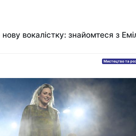
Мистецтво та розваги
Технологія
Здоров'я
Спорт
 нову вокалістку: знайомтеся з Емі
Мистецтво та ро