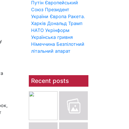
Путін
Європейський
Союз
Президент
України
Європа
Ракета.
Харків
Дональд Трамп
НАТО
Укрінформ
Українська гривня
у
Німеччина
Безпілотний
літальний апарат
та
Recent posts
рок,
т