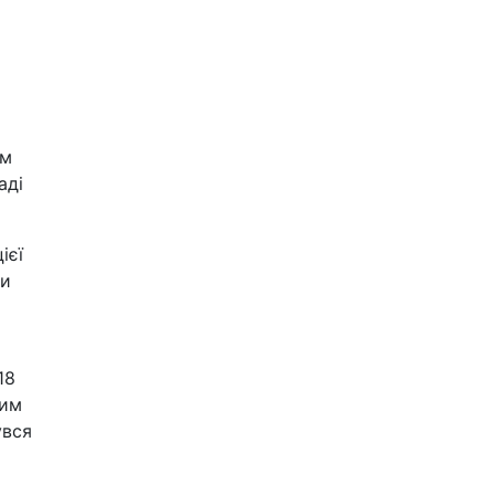
ім
аді
ієї
ни
18
Тим
увся