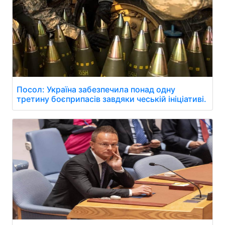
Посол: Україна забезпечила понад одну
третину боєприпасів завдяки чеській ініціативі.