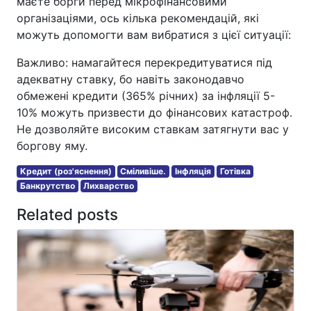
маєте борги перед мікрофінансовими
організаціями, ось кілька рекомендацій, які
можуть допомогти вам вибратися з цієї ситуації:
Важливо: намагайтеся перекредитуватися під
адекватну ставку, бо навіть законодавчо
обмежені кредити (365% річних) за інфляції 5-
10% можуть призвести до фінансових катастроф.
Не дозволяйте високим ставкам затягнути вас у
боргову яму.
Кредит (роз'яснення)
Сміливіше.
Інфляція
Готівка
Банкрутство
Лихварство
Related posts