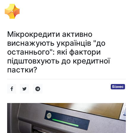
Тема Дня
Мікрокредити активно
виснажують українців "до
останнього": які фактори
підштовхують до кредитної
пастки?
Бізнес