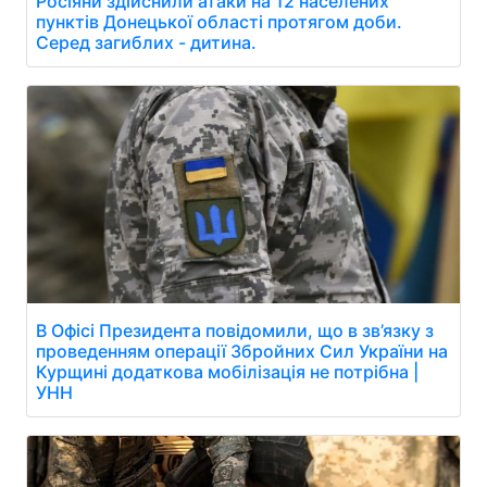
Росіяни здійснили атаки на 12 населених
пунктів Донецької області протягом доби.
Серед загиблих - дитина.
В Офісі Президента повідомили, що в зв’язку з
проведенням операції Збройних Сил України на
Курщині додаткова мобілізація не потрібна |
УНН