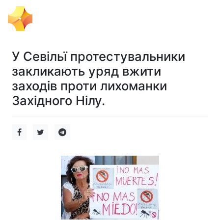
Тема Дня
У Севільї протестувальники
закликають уряд вжити
заходів проти лихоманки
Західного Нілу.