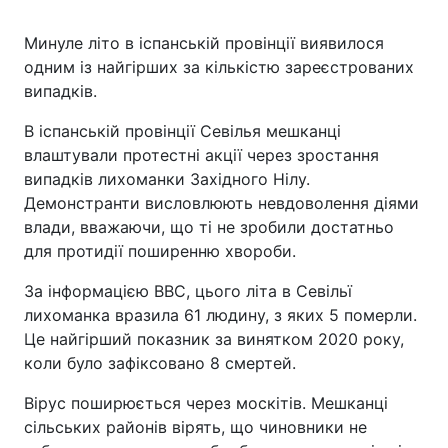
Минуле літо в іспанській провінції виявилося
одним із найгірших за кількістю зареєстрованих
випадків.
В іспанській провінції Севілья мешканці
влаштували протестні акції через зростання
випадків лихоманки Західного Нілу.
Демонстранти висловлюють невдоволення діями
влади, вважаючи, що ті не зробили достатньо
для протидії поширенню хвороби.
За інформацією BBC, цього літа в Севільї
лихоманка вразила 61 людину, з яких 5 померли.
Це найгірший показник за винятком 2020 року,
коли було зафіксовано 8 смертей.
Вірус поширюється через москітів. Мешканці
сільських районів вірять, що чиновники не