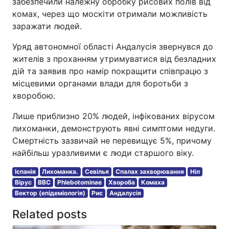
забезпечили належну обробку рисових полів від
комах, через що москіти отримали можливість
заражати людей.
Уряд автономної області Андалусія звернувся до
жителів з проханням утримуватися від безладних
дій та заявив про намір покращити співпрацю з
місцевими органами влади для боротьби з
хворобою.
Лише приблизно 20% людей, інфікованих вірусом
лихоманки, демонструють явні симптоми недуги.
Смертність зазвичай не перевищує 5%, причому
найбільш уразливими є люди старшого віку.
Іспанія
Лихоманка.
Севілья
Спалах захворювання
Ніл
Вірус
BBC
Phlebotominae
Хвороба
Комаха
Вектор (епідеміологія)
Рис
Андалусія
Related posts