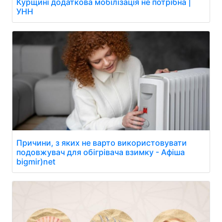
Курщині додаткова мобілізація не потрібна |
УНН
Причини, з яких не варто використовувати
подовжувач для обігрівача взимку - Афіша
bigmir)net