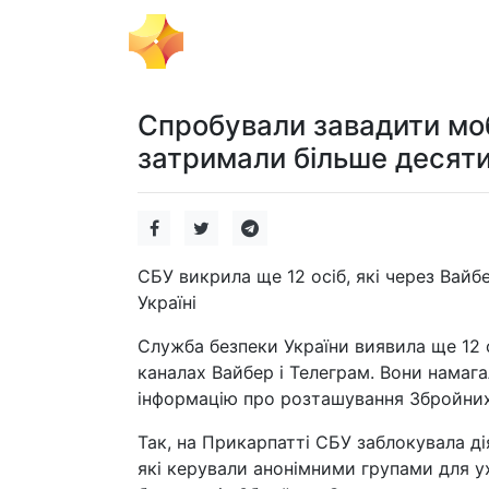
Тема Дня
Політика
Бізнес
Спробували завадити мобі
затримали більше десяти
СБУ викрила ще 12 осіб, які через Вайб
Україні
Служба безпеки України виявила ще 12 о
каналах Вайбер і Телеграм. Вони намаг
інформацію про розташування Збройних
Так, на Прикарпатті СБУ заблокувала ді
які керували анонімними групами для у