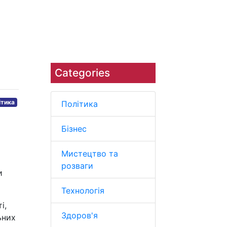
Наука
Навколишнє середовище
Categories
ітика
Політика
Бізнес
Мистецтво та
розваги
и
Технологія
і,
Здоров'я
ьних