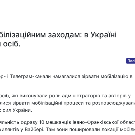
Мистецтво та розваги
Технологія
Здоров'я
Спорт
лізаційним заходам: в Україні
 осіб.
Пол
ер- і Телеграм-канали намагалися зірвати мобілізацію в
сіб, які виконували роль адміністраторів та авторів у
алися зірвати мобілізаційні процеси та розповсюджувал
 сил України.
яльність одразу 10 мешканців Івано-Франківської област
хилянтів у Вайбері. Там вони поширювали локації мобіл