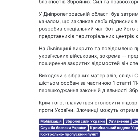
блокпостів Збройних Сил та правоохоро
У Дніпропетровській області був затри
каналом, що закликав своїх підписників
розробив спеціальний чат-бот, де йог
представників територіальних центрів 
На Львівщині викрито та повідомлено пр
українських військових, зокрема -- пред
поширення закритих відомостей він спец
Виходячи з зібраних матеріалів, слідчі
шістьом особам за частиною 1 статті 1
перешкоджання законній діяльності Збр
Крім того, планується оголосити підозр
проти України. Злочинці можуть отримат
Мобілізація
Збройні сили України
Ув'язнення
Дн
Служба безпеки України
Кримінальний кодекс Укр
Контрольно-пропускний пункт