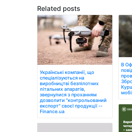
Related posts
В Оф
пові
Українські компанії, що
пров
спеціалізуються на
Збро
виробництві безпілотних
Курщ
літальних апаратів,
мобі
звернулися з проханням
дозволити "контрольований
експорт" своєї продукції --
Finance.ua