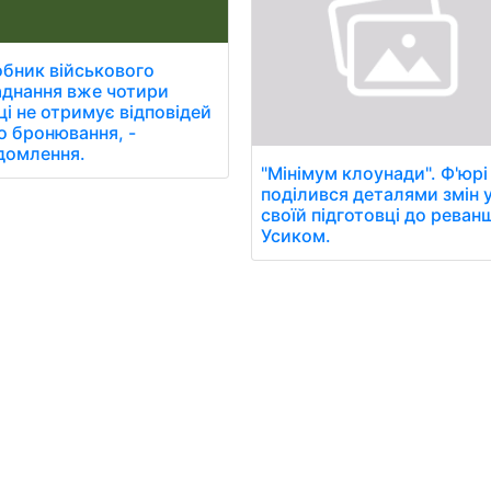
бник військового
днання вже чотири
ці не отримує відповідей
 бронювання, -
домлення.
"Мінімум клоунади". Ф'юрі
поділився деталями змін 
своїй підготовці до реван
Усиком.