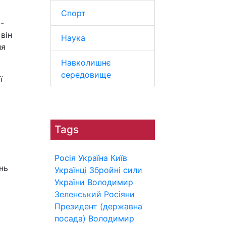
Спорт
-
він
Наука
ня
Навколишнє
середовище
ї
Tags
Росія
Україна
Київ
нь
Українці
Збройні сили
України
Володимир
Зеленський
Росіяни
Президент (державна
посада)
Володимир