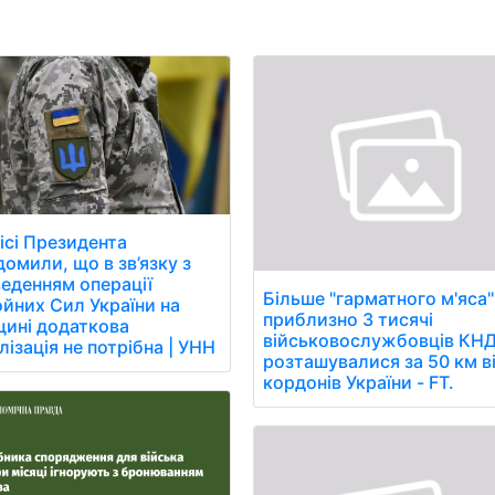
ісі Президента
домили, що в зв’язку з
еденням операції
Більше "гарматного м'яса"
йних Сил України на
приблизно 3 тисячі
ині додаткова
військовослужбовців КН
лізація не потрібна | УНН
розташувалися за 50 км в
кордонів України - FT.