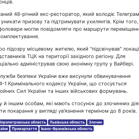
нців.
маний 48-річний екс-ресторатор, який володіє Телеграм
 уникати призову та підтримувати ухилянтів. Крім того, 
о фоловери могли повідомляти про маршрути переміщен
комплектування.
о підозру місцевому жителю, який "підсвічував" локаці
ставників ТЦК на території західного регіону. Для
іально адміністрував свою анонімну групу у Вайбері.
 Служби безпеки України вже висунули обвинувачення
14-1 Кримінального кодексу України, що стосується
ойних Сил України та інших військових формувань.
у й іншим особам, які мають стосунок до злочинних дія
и покарання у вигляді ув’язнення терміном до 8 років.
іпропетровська область
Львівська область
Злочин
аїни
Прикарпаття
Івано-Франківська область