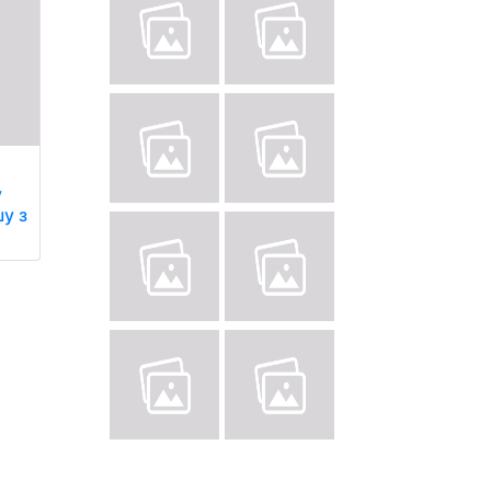
у
шу з