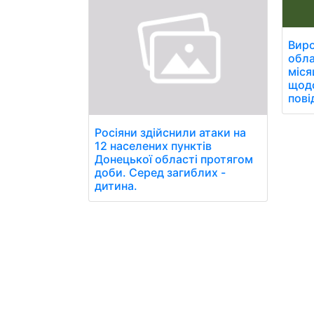
Виро
обла
міся
щодо
пові
Росіяни здійснили атаки на
12 населених пунктів
Донецької області протягом
доби. Серед загиблих -
дитина.