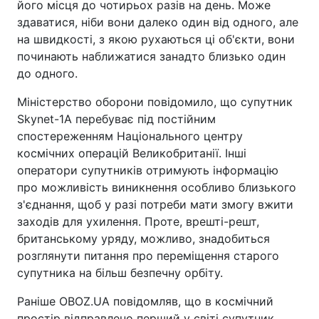
його місця до чотирьох разів на день. Може
здаватися, ніби вони далеко один від одного, але
на швидкості, з якою рухаються ці об'єкти, вони
починають наближатися занадто близько один
до одного.
Міністерство оборони повідомило, що супутник
Skynet-1A перебуває під постійним
спостереженням Національного центру
космічних операцій Великобританії. Інші
оператори супутників отримують інформацію
про можливість виникнення особливо близького
з'єднання, щоб у разі потреби мати змогу вжити
заходів для ухилення. Проте, врешті-решт,
британському уряду, можливо, знадобиться
розглянути питання про переміщення старого
супутника на більш безпечну орбіту.
Раніше OBOZ.UA повідомляв, що в космічний
простір відправлено перший у світі супутник,