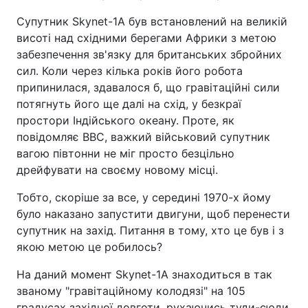
Супутник Skynet-1A був встановлений на великій
висоті над східними берегами Африки з метою
забезпечення зв'язку для британських збройних
сил. Коли через кілька років його робота
припинилася, здавалося б, що гравітаційні сили
потягнуть його ще далі на схід, у безкраї
простори Індійського океану. Проте, як
повідомляє BBC, важкий військовий супутник
вагою півтонни не міг просто безцільно
дрейфувати на своєму новому місці.
Тобто, скоріше за все, у середині 1970-х йому
було наказано запустити двигуни, щоб перенести
супутник на захід. Питання в тому, хто це був і з
якою метою це робилось?
На даний момент Skynet-1A знаходиться в так
званому "гравітаційному колодязі" на 105
градусах західної довготи, рухаючись туди-сюди,