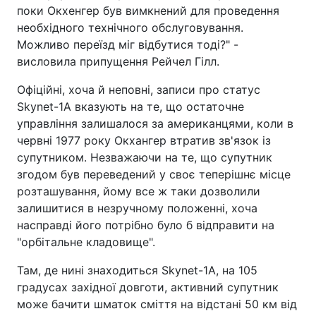
поки Окхенгер був вимкнений для проведення
необхідного технічного обслуговування.
Можливо переїзд міг відбутися тоді?" -
висловила припущення Рейчел Гілл.
Офіційні, хоча й неповні, записи про статус
Skynet-1A вказують на те, що остаточне
управління залишалося за американцями, коли в
червні 1977 року Окхангер втратив зв'язок із
супутником. Незважаючи на те, що супутник
згодом був переведений у своє теперішнє місце
розташування, йому все ж таки дозволили
залишитися в незручному положенні, хоча
насправді його потрібно було б відправити на
"орбітальне кладовище".
Там, де нині знаходиться Skynet-1A, на 105
градусах західної довготи, активний супутник
може бачити шматок сміття на відстані 50 км від