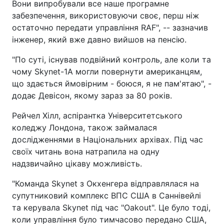
Вони випробували все наше програмне
забезпечення, використовуючи своє, перш ніж
остаточно передати управління RAF", -- зазначив
інженер, який вже давно вийшов на пенсію.
"По суті, існував подвійний контроль, але коли та
чому Skynet-1A могли повернути американцям,
що здається ймовірним - боюся, я не пам'ятаю", -
додає Девісон, якому зараз за 80 років.
Рейчел Хілл, аспірантка Університетського
коледжу Лондона, також займалася
дослідженнями в Національних архівах. Під час
своїх читань вона натрапила на одну
надзвичайно цікаву можливість.
"Команда Skynet з Окхенгера відправлялася на
супутниковий комплекс ВПС США в Саннівейлі
та керувала Skynet під час "Oakout". Це було тоді,
коли управління було тимчасово передано США,