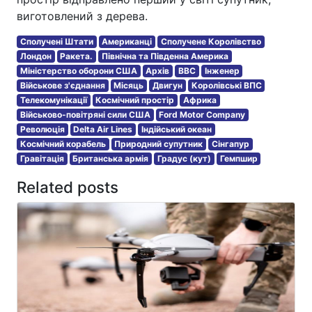
виготовлений з дерева.
Сполучені Штати
Американці
Сполучене Королівство
Лондон
Ракета.
Північна та Південна Америка
Міністерство оборони США
Архів
BBC
Інженер
Військове з'єднання
Місяць
Двигун
Королівські ВПС
Телекомунікації
Космічний простір
Африка
Військово-повітряні сили США
Ford Motor Company
Революція
Delta Air Lines
Індійський океан
Космічний корабель
Природний супутник
Сінгапур
Гравітація
Британська армія
Градус (кут)
Гемпшир
Related posts