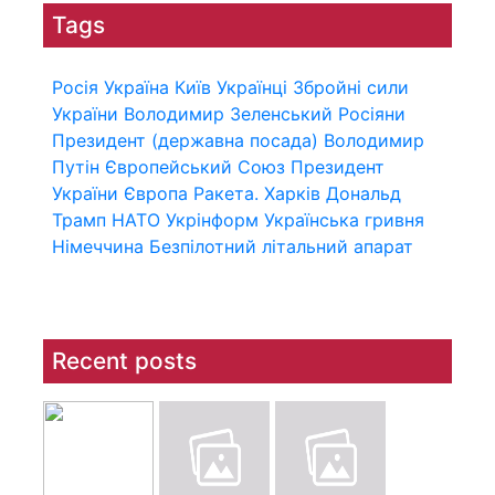
Tags
Росія
Україна
Київ
Українці
Збройні сили
України
Володимир Зеленський
Росіяни
Президент (державна посада)
Володимир
Путін
Європейський Союз
Президент
України
Європа
Ракета.
Харків
Дональд
Трамп
НАТО
Укрінформ
Українська гривня
Німеччина
Безпілотний літальний апарат
Recent posts