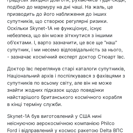
подібно до мармуру на дні чаші. На жаль, це
призводить до його наближення до інших
супутників, що створює регулярні ризики.
Оскільки Skynet-1A не функціонує, існує
небезпека, що він може зіткнутися з іншими
об'єктами. І, варто зазначити, це все ще "наш"
супутник, і ми несемо відповідальність за нього,
- зазначає космічний експерт доктор Стюарт Івс.
Доктор Івс переглянув старі каталоги супутників,
Національний архів і поспілкувався з фахівцями з
супутників по всьому світу, але він не може
знайти жодних підказок щодо поведінки
найстарішого британського космічного корабля
в кінці терміну служби.
Skynet-1A був виготовлений у США нині
неіснуючою аерокосмічною компанією Philco
Ford і відправлений у космос ракетою Delta ВПС