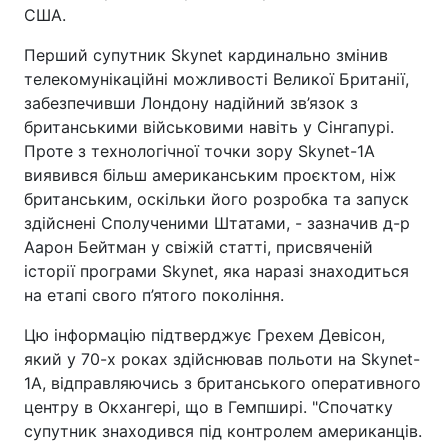
США.
Перший супутник Skynet кардинально змінив
телекомунікаційні можливості Великої Британії,
забезпечивши Лондону надійний зв’язок з
британськими військовими навіть у Сінгапурі.
Проте з технологічної точки зору Skynet-1A
виявився більш американським проєктом, ніж
британським, оскільки його розробка та запуск
здійснені Сполученими Штатами, - зазначив д-р
Аарон Бейтман у свіжій статті, присвяченій
історії програми Skynet, яка наразі знаходиться
на етапі свого п’ятого покоління.
Цю інформацію підтверджує Грехем Девісон,
який у 70-х роках здійснював польоти на Skynet-
1A, відправляючись з британського оперативного
центру в Окхангері, що в Гемпширі. "Спочатку
супутник знаходився під контролем американців.