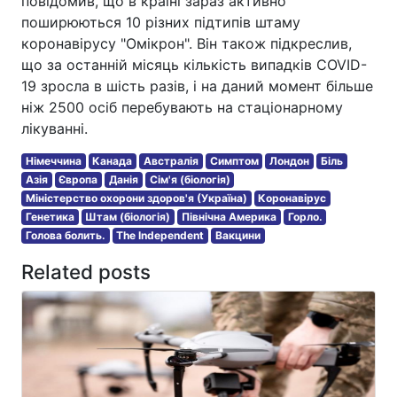
повідомив, що в країні зараз активно
поширюються 10 різних підтипів штаму
коронавірусу "Омікрон". Він також підкреслив,
що за останній місяць кількість випадків COVID-
19 зросла в шість разів, і на даний момент більше
ніж 2500 осіб перебувають на стаціонарному
лікуванні.
Німеччина
Канада
Австралія
Симптом
Лондон
Біль
Азія
Європа
Данія
Сім'я (біологія)
Міністерство охорони здоров'я (Україна)
Коронавірус
Генетика
Штам (біологія)
Північна Америка
Горло.
Голова болить.
The Independent
Вакцини
Related posts