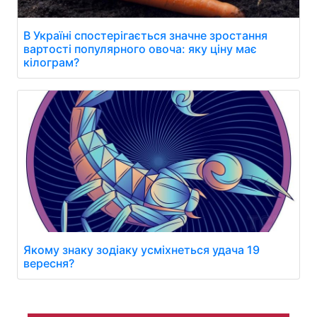
В Україні спостерігається значне зростання
вартості популярного овоча: яку ціну має
кілограм?
Якому знаку зодіаку усміхнеться удача 19
вересня?