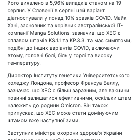
його виявлено в 5,96% випадків станом на 19
серпня. У Словенії в серпні цей варіант
діагностували у понад 10% зразків COVID. Майк
Хані, засновник та керівник австралійської IT-
компанії Manga Solutions, зазначив, що XEC є
сплавом штамів KS.1.1 та KP.3.3, та має симптоми,
подібні до інших варіантів COVID, включаючи
втому, головні болі, біль у горлі та високу
температуру.
Директор Інституту генетики Університетського
коледжу Лондона, професор Франсуа Баллу,
зазначає, що XEC є більш заразним, але вакцини
повинні залишатися ефективними, оскільки штам
належить до родини Omicron. Він також
припускає, що XEC може стати домінуючим
штамом вже наступної зими.
Заступник міністра охорони здоров'я України