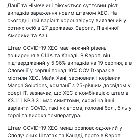
Данії та Німеччині фіксується суттєвий ріст
випадків зараження новим штамом XEC. На
сьогодні цей варіант коронавірусу виявлений у
сотнях осіб в 27 державах Європи, Північної
Америки та Азії.
Штам COVID-19 XEC має нижчий рівень
поширення в США та Канаді. В Європі він
підтверджений у 5,96% випадків на 19 серпня, а в
Словенії у серпні понад 10% COVID-зразків
містили XEC. Майк Хані, засновник і керівник
Manga Solutions, компанії з 25-річним досвідом у
сфері IT, зазначає, що XEC є комбінацією штамів
KS.1.1 і KP.3.3 і має симптоми, схожі на інші
варіанти COVID, такі як втома, головні болі, біль у
горлі та висока температура.
Штам COVID-19 XEC менш розповсюджений у
Сполучених Штатах та Канаді, проте в Європі