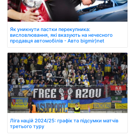
Як уникнути пастки перекупника:
висловлювання, які вказують на нечесного
продавця автомобілів - Авто bigmir)net
Ліга націй 2024/25: графік та підсумки матчів
третього туру