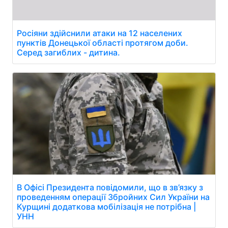
Росіяни здійснили атаки на 12 населених
пунктів Донецької області протягом доби.
Серед загиблих - дитина.
В Офісі Президента повідомили, що в зв’язку з
проведенням операції Збройних Сил України на
Курщині додаткова мобілізація не потрібна |
УНН