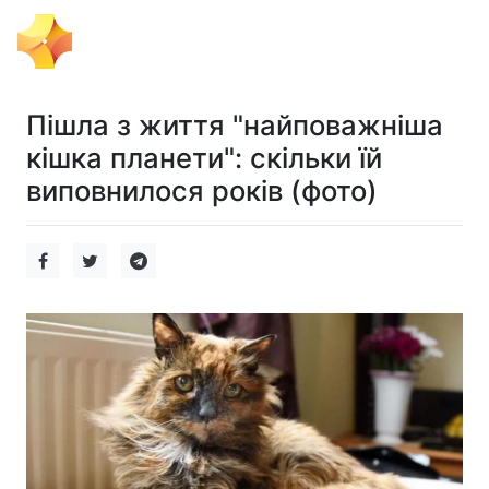
Тема Дня
Пішла з життя "найповажніша
кішка планети": скільки їй
виповнилося років (фото)