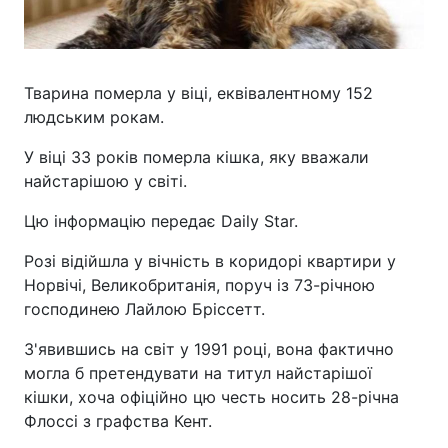
Тварина померла у віці, еквівалентному 152
людським рокам.
У віці 33 років померла кішка, яку вважали
найстарішою у світі.
Цю інформацію передає Daily Star.
Розі відійшла у вічність в коридорі квартири у
Норвічі, Великобританія, поруч із 73-річною
господинею Лайлою Бріссетт.
З'явившись на світ у 1991 році, вона фактично
могла б претендувати на титул найстарішої
кішки, хоча офіційно цю честь носить 28-річна
Флоссі з графства Кент.