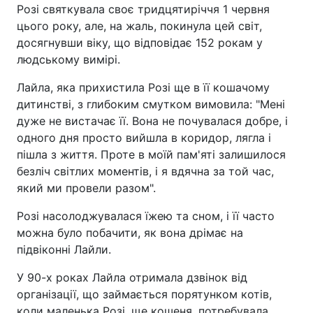
Розі святкувала своє тридцятиріччя 1 червня
цього року, але, на жаль, покинула цей світ,
досягнувши віку, що відповідає 152 рокам у
людському вимірі.
Лайла, яка прихистила Розі ще в її кошачому
дитинстві, з глибоким смутком вимовила: "Мені
дуже не вистачає її. Вона не почувалася добре, і
одного дня просто вийшла в коридор, лягла і
пішла з життя. Проте в моїй пам'яті залишилося
безліч світлих моментів, і я вдячна за той час,
який ми провели разом".
Розі насолоджувалася їжею та сном, і її часто
можна було побачити, як вона дрімає на
підвіконні Лайли.
У 90-х роках Лайла отримала дзвінок від
організації, що займається порятунком котів,
коли маленька Розі, ще кошеня, потребувала