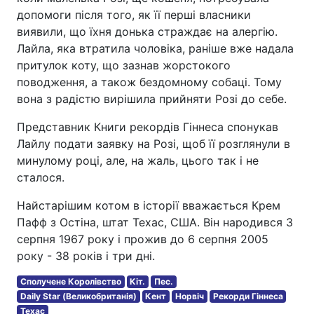
допомоги після того, як її перші власники
виявили, що їхня донька страждає на алергію.
Лайла, яка втратила чоловіка, раніше вже надала
притулок коту, що зазнав жорстокого
поводження, а також бездомному собаці. Тому
вона з радістю вирішила прийняти Розі до себе.
Представник Книги рекордів Гіннеса спонукав
Лайлу подати заявку на Розі, щоб її розглянули в
минулому році, але, на жаль, цього так і не
сталося.
Найстарішим котом в історії вважається Крем
Пафф з Остіна, штат Техас, США. Він народився 3
серпня 1967 року і прожив до 6 серпня 2005
року - 38 років і три дні.
Сполучене Королівство
Кіт.
Пес.
Daily Star (Великобританія)
Кент
Норвіч
Рекорди Гіннеса
Техас