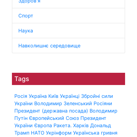
Здоров'я
Спорт
Наука
Навколишнє середовище
Tags
Росія
Україна
Київ
Українці
Збройні сили
України
Володимир Зеленський
Росіяни
Президент (державна посада)
Володимир
Путін
Європейський Союз
Президент
України
Європа
Ракета.
Харків
Дональд
Трамп
НАТО
Укрінформ
Українська гривня