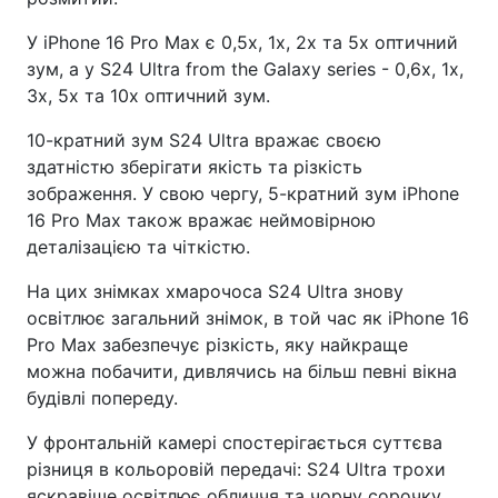
У iPhone 16 Pro Max є 0,5x, 1x, 2x та 5x оптичний
зум, а у S24 Ultra from the Galaxy series - 0,6x, 1x,
3x, 5x та 10x оптичний зум.
10-кратний зум S24 Ultra вражає своєю
здатністю зберігати якість та різкість
зображення. У свою чергу, 5-кратний зум iPhone
16 Pro Max також вражає неймовірною
деталізацією та чіткістю.
На цих знімках хмарочоса S24 Ultra знову
освітлює загальний знімок, в той час як iPhone 16
Pro Max забезпечує різкість, яку найкраще
можна побачити, дивлячись на більш певні вікна
будівлі попереду.
У фронтальній камері спостерігається суттєва
різниця в кольоровій передачі: S24 Ultra трохи
яскравіше освітлює обличчя та чорну сорочку,