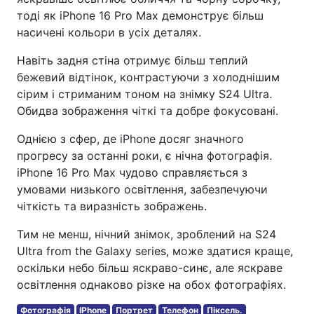
тоді як iPhone 16 Pro Max демонструє більш
насичені кольори в усіх деталях.
Навіть задня стіна отримує більш теплий
бежевий відтінок, контрастуючи з холоднішим
сірим і стриманим тоном на знімку S24 Ultra.
Обидва зображення чіткі та добре фокусовані.
Однією з сфер, де iPhone досяг значного
прогресу за останні роки, є нічна фотографія.
iPhone 16 Pro Max чудово справляється з
умовами низького освітлення, забезпечуючи
чіткість та виразність зображень.
Тим не менш, нічний знімок, зроблений на S24
Ultra from the Galaxy series, може здатися краще,
оскільки небо більш яскраво-синє, але яскраве
освітлення однаково різке на обох фотографіях.
Фотографія
IPhone
Портрет
Телефон
Піксель.