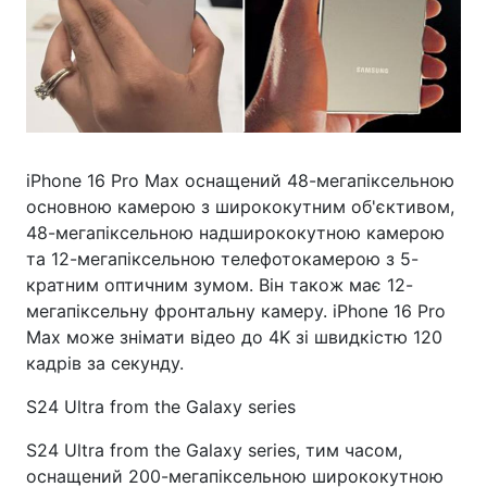
iPhone 16 Pro Max оснащений 48-мегапіксельною
основною камерою з ширококутним об'єктивом,
48-мегапіксельною надширококутною камерою
та 12-мегапіксельною телефотокамерою з 5-
кратним оптичним зумом. Він також має 12-
мегапіксельну фронтальну камеру. iPhone 16 Pro
Max може знімати відео до 4K зі швидкістю 120
кадрів за секунду.
S24 Ultra from the Galaxy series
S24 Ultra from the Galaxy series, тим часом,
оснащений 200-мегапіксельною ширококутною