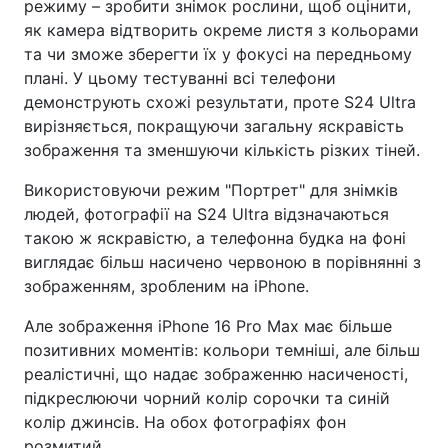
режиму – зробити знімок рослини, щоб оцінити,
як камера відтворить окреме листя з кольорами
та чи зможе зберегти їх у фокусі на передньому
плані. У цьому тестуванні всі телефони
демонструють схожі результати, проте S24 Ultra
вирізняється, покращуючи загальну яскравість
зображення та зменшуючи кількість різких тіней.
Використовуючи режим "Портрет" для знімків
людей, фотографії на S24 Ultra відзначаються
такою ж яскравістю, а телефонна будка на фоні
виглядає більш насичено червоною в порівнянні з
зображенням, зробленим на iPhone.
Але зображення iPhone 16 Pro Max має більше
позитивних моментів: кольори темніші, але більш
реалістичні, що надає зображенню насиченості,
підкреслюючи чорний колір сорочки та синій
колір джинсів. На обох фотографіях фон
розмитий.