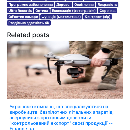
Програмне забезпечення
Дерево.
Освітлення
Яскравість
Ultra Records
Оптика
Експозиція (фотографія)
Сорочка.
Об'єктив камери
Функція (математика)
Контраст (зір)
Роздільна здатність 4K
Related posts
Українські компанії, що спеціалізуються на
виробництві безпілотних літальних апаратів,
звернулися з проханням дозволити
"контрольований експорт" своєї продукції --
Finance.ua