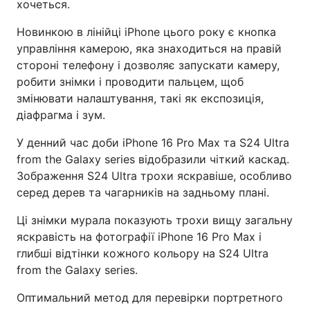
хочеться.
Новинкою в лінійці iPhone цього року є кнопка
управління камерою, яка знаходиться на правій
стороні телефону і дозволяє запускати камеру,
робити знімки і проводити пальцем, щоб
змінювати налаштування, такі як експозиція,
діафрагма і зум.
У денний час доби iPhone 16 Pro Max та S24 Ultra
from the Galaxy series відобразили чіткий каскад.
Зображення S24 Ultra трохи яскравіше, особливо
серед дерев та чагарників на задньому плані.
Ці знімки мурала показують трохи вищу загальну
яскравість на фотографії iPhone 16 Pro Max і
глибші відтінки кожного кольору на S24 Ultra
from the Galaxy series.
Оптимальний метод для перевірки портретного