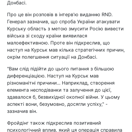
Донбасі.
Про це він розповів в інтерв'ю виданню RND.
Генерал зазначив, що спроба України атакувати
Курську область з метою змусити Росію вивести
війська зі сходу країни виявилася
малоефективною. Проте він підкреслив, що
наступ на Курськ мав кілька стратегічних причин,
окрім полегшення ситуації на Донбасі.
"Вам слід підійти до цього питання з більшою
диференціацією. Наступ на Курськ мав
різноманітні причини... Наприклад, створення
елемента несподіванки та залучення до цієї,
здавалося б, безвихідної окопної війни. У цьому
аспекті вони, безумовно, досягли успіху," -
зазначив він.
Фройдінг також підкреслив позитивний
психологічний вплив, який ця операція справила