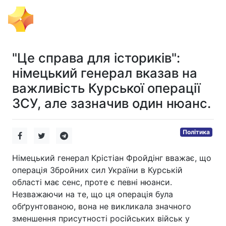
Тема Дня
"Це справа для істориків":
німецький генерал вказав на
важливість Курської операції
ЗСУ, але зазначив один нюанс.
Політика
Німецький генерал Крістіан Фройдінг вважає, що
операція Збройних сил України в Курській
області має сенс, проте є певні нюанси.
Незважаючи на те, що ця операція була
обґрунтованою, вона не викликала значного
зменшення присутності російських військ у