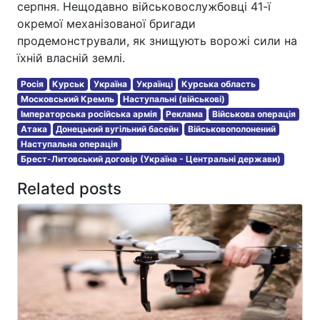
серпня. Нещодавно військовослужбовці 41-ї
окремої механізованої бригади
продемонстрували, як знищують ворожі сили на
їхній власній землі.
Росія
Курськ
Україна
Українці
Курська область
Московський Кремль
Наступальні (військові)
Імператорська російська армія
Реклама
Військова операція
Атака
Донецький вугільний басейн
Військовополонений
Наступальна операція
Брест-Литовський договір (Україна - Центральні держави)
Related posts