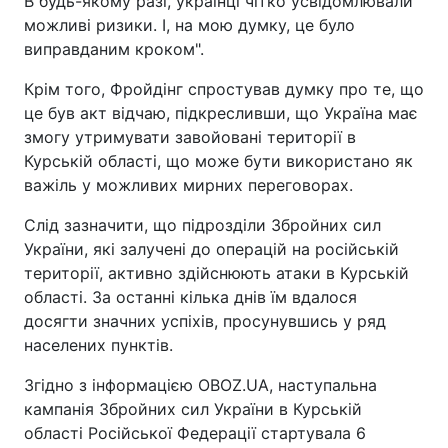
В будь-якому разі, українці чітко усвідомлювали
можливі ризики. І, на мою думку, це було
виправданим кроком".
Крім того, Фройдінг спростував думку про те, що
це був акт відчаю, підкресливши, що Україна має
змогу утримувати завойовані території в
Курській області, що може бути використано як
важіль у можливих мирних переговорах.
Слід зазначити, що підрозділи Збройних сил
України, які залучені до операцій на російській
території, активно здійснюють атаки в Курській
області. За останні кілька днів їм вдалося
досягти значних успіхів, просунувшись у ряд
населених пунктів.
Згідно з інформацією OBOZ.UA, наступальна
кампанія Збройних сил України в Курській
області Російської Федерації стартувала 6