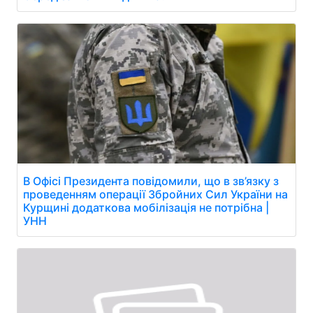
В Офісі Президента повідомили, що в зв’язку з
проведенням операції Збройних Сил України на
Курщині додаткова мобілізація не потрібна |
УНН