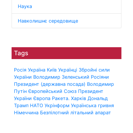
Наука
Навколишнє середовище
Tags
Росія
Україна
Київ
Українці
Збройні сили
України
Володимир Зеленський
Росіяни
Президент (державна посада)
Володимир
Путін
Європейський Союз
Президент
України
Європа
Ракета.
Харків
Дональд
Трамп
НАТО
Укрінформ
Українська гривня
Німеччина
Безпілотний літальний апарат