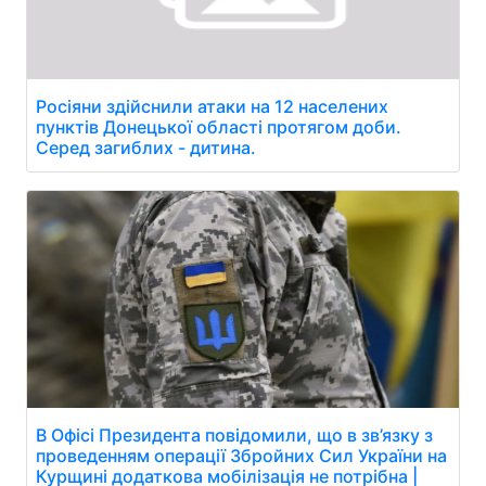
Росіяни здійснили атаки на 12 населених
пунктів Донецької області протягом доби.
Серед загиблих - дитина.
В Офісі Президента повідомили, що в зв’язку з
проведенням операції Збройних Сил України на
Курщині додаткова мобілізація не потрібна |