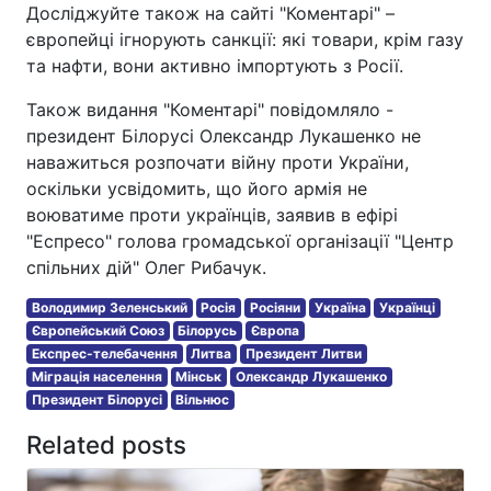
Досліджуйте також на сайті "Коментарі" –
європейці ігнорують санкції: які товари, крім газу
та нафти, вони активно імпортують з Росії.
Також видання "Коментарі" повідомляло -
президент Білорусі Олександр Лукашенко не
наважиться розпочати війну проти України,
оскільки усвідомить, що його армія не
воюватиме проти українців, заявив в ефірі
"Еспресо" голова громадської організації "Центр
спільних дій" Олег Рибачук.
Володимир Зеленський
Росія
Росіяни
Україна
Українці
Європейський Союз
Білорусь
Європа
Експрес-телебачення
Литва
Президент Литви
Міграція населення
Мінськ
Олександр Лукашенко
Президент Білорусі
Вільнюс
Related posts