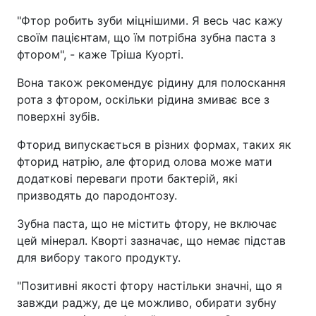
"Фтор робить зуби міцнішими. Я весь час кажу
своїм пацієнтам, що їм потрібна зубна паста з
фтором", - каже Тріша Куорті.
Вона також рекомендує рідину для полоскання
рота з фтором, оскільки рідина змиває все з
поверхні зубів.
Фторид випускається в різних формах, таких як
фторид натрію, але фторид олова може мати
додаткові переваги проти бактерій, які
призводять до пародонтозу.
Зубна паста, що не містить фтору, не включає
цей мінерал. Кворті зазначає, що немає підстав
для вибору такого продукту.
"Позитивні якості фтору настільки значні, що я
завжди раджу, де це можливо, обирати зубну