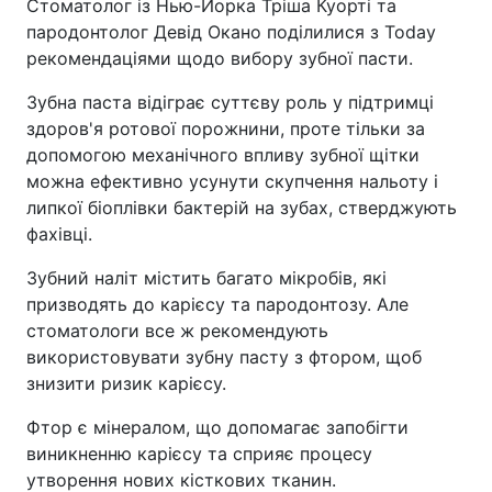
Стоматолог із Нью-Йорка Тріша Куорті та
пародонтолог Девід Окано поділилися з Today
рекомендаціями щодо вибору зубної пасти.
Зубна паста відіграє суттєву роль у підтримці
здоров'я ротової порожнини, проте тільки за
допомогою механічного впливу зубної щітки
можна ефективно усунути скупчення нальоту і
липкої біоплівки бактерій на зубах, стверджують
фахівці.
Зубний наліт містить багато мікробів, які
призводять до карієсу та пародонтозу. Але
стоматологи все ж рекомендують
використовувати зубну пасту з фтором, щоб
знизити ризик карієсу.
Фтор є мінералом, що допомагає запобігти
виникненню карієсу та сприяє процесу
утворення нових кісткових тканин.