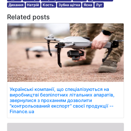
Дихання
Натрій
Кость.
Зубна щітка
Ясна
Луг
Related posts
Українські компанії, що спеціалізуються на
виробництві безпілотних літальних апаратів,
звернулися з проханням дозволити
"контрольований експорт" своєї продукції --
Finance.ua