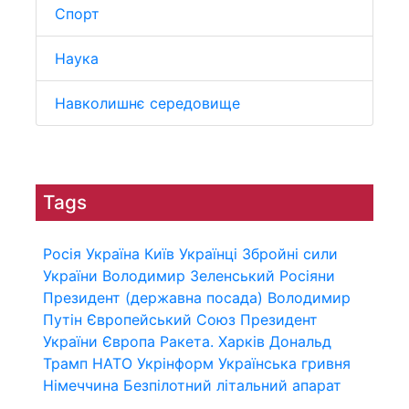
Спорт
Наука
Навколишнє середовище
Tags
Росія
Україна
Київ
Українці
Збройні сили
України
Володимир Зеленський
Росіяни
Президент (державна посада)
Володимир
Путін
Європейський Союз
Президент
України
Європа
Ракета.
Харків
Дональд
Трамп
НАТО
Укрінформ
Українська гривня
Німеччина
Безпілотний літальний апарат