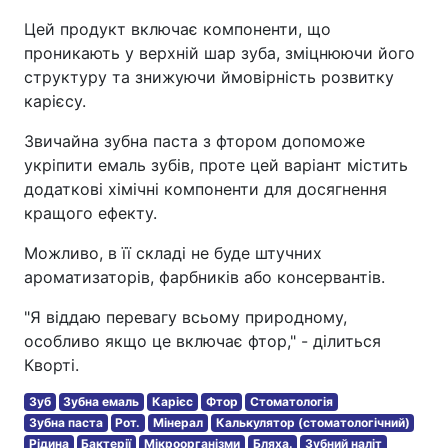
Цей продукт включає компоненти, що
проникають у верхній шар зуба, зміцнюючи його
структуру та знижуючи ймовірність розвитку
карієсу.
Звичайна зубна паста з фтором допоможе
укріпити емаль зубів, проте цей варіант містить
додаткові хімічні компоненти для досягнення
кращого ефекту.
Можливо, в її складі не буде штучних
ароматизаторів, фарбників або консервантів.
"Я віддаю перевагу всьому природному,
особливо якщо це включає фтор," - ділиться
Кворті.
Зуб
Зубна емаль
Карієс
Фтор
Стоматологія
Зубна паста
Рот.
Мінерал
Калькулятор (стоматологічний)
Рідина
Бактерії
Мікроорганізми
Бляха.
Зубний наліт