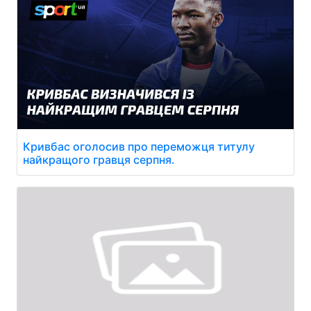
Кривбас оголосив про переможця титулу
найкращого гравця серпня.