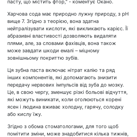
пасту, що містить фтор," - коментує Окано.
Харчова сода має природно лужну природу, з рН
вище 7. Згідно з теорією, вона здатна
нейтралізувати кислоти, які викликають карієс. Її
абразивні властивості дозволяють видаляти
плями, але, за словами фахівців, вона також
може завдати шкоди емалі – міцному
зовнішньому покриттю зубів.
Ця зубна паста включає нітрат калію та ряд
інших компонентів, які допомагають знизити
передачу нервових імпульсів від зуба до мозку.
Це, в свою чергу, зменшує різкі больові відчуття,
які можуть виникати, коли оголюються корені
ясен і людина вживає холодну, гарячу, солодку
або кислу їжу.
Згідно з обома стоматологами, для того щоб
помітити зміни, може знадобитися кілька тижнів,