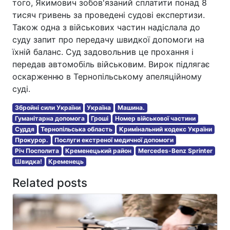
того, Якимович зобов'язаний сплатити понад 8
тисяч гривень за проведені судові експертизи.
Також одна з військових частин надіслала до
суду запит про передачу швидкої допомоги на
їхній баланс. Суд задовольнив це прохання і
передав автомобіль військовим. Вирок підлягає
оскарженню в Тернопільському апеляційному
суді.
Збройні сили України
Україна
Машина.
Гуманітарна допомога
Гроші
Номер військової частини
Суддя
Тернопільська область
Кримінальний кодекс України
Прокурор.
Послуги екстреної медичної допомоги
Річ Посполита
Кременецький район
Mercedes-Benz Sprinter
Швидка!
Кременець
Related posts