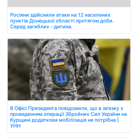
Росіяни здійснили атаки на 12 населених
пунктів Донецької області протягом доби.
Серед загиблих - дитина.
В Офісі Президента повідомили, що в зв’язку з
проведенням операції Збройних Сил України на
Курщині додаткова мобілізація не потрібна |
УНН