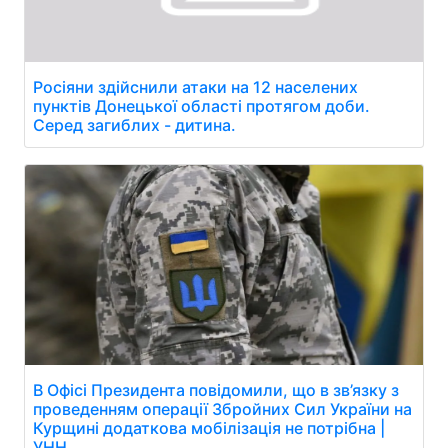
Росіяни здійснили атаки на 12 населених
пунктів Донецької області протягом доби.
Серед загиблих - дитина.
В Офісі Президента повідомили, що в зв’язку з
проведенням операції Збройних Сил України на
Курщині додаткова мобілізація не потрібна |
УНН