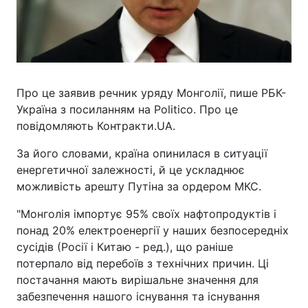
Про це заявив речник уряду Монголії, пише РБК-
Україна з посиланням на Politico. Про це
повідомляють Контракти.UA.
За його словами, країна опинилася в ситуації
енергетичної залежності, й це ускладнює
можливість арешту Путіна за ордером МКС.
"Монголія імпортує 95% своїх нафтопродуктів і
понад 20% електроенергії у наших безпосередніх
сусідів (Росії і Китаю - ред.), що раніше
потерпало від перебоїв з технічних причин. Ці
постачання мають вирішальне значення для
забезпечення нашого існування та існування