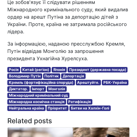
Це зобов'язує її слідувати рішенням
Міжнародного кримінального суду, який видалив
ордер на арешт Путіна за депортацію дітей з
України. Проте, країна не затримала російського
лідера.
За інформацією, наданою пресслужбою Кремля,
Путін відвідав Монголію за запрошення
президента Ухнагійна Хурелсуха.
Росія
Китай (регіон)
Японія
Президент (державна посада)
Володимир Путін
Політик
Депортація
Кремль (фортифікаційна споруда)
Арештуйте.
РБК-Україна
Диктатор.
Імпорт
Монголія
Міжнародний кримінальний суд
Міжнародна космічна станція
Ратифікація
Нейтральна країна
Пріоритет
Битви на Халхін-Голі
Related posts