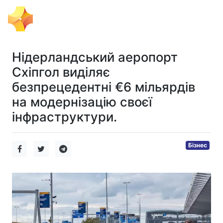
Тема Дня
Нідерландський аеропорт
Схіпгол виділяє
безпрецедентні €6 мільярдів
на модернізацію своєї
інфраструктури.
Бізнес