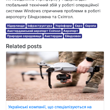
глобальний технічний збій у роботі операційної
системи Windows спричинив проблеми в роботі
аеропорту Ейндховена та Схіпгол.
Нідерланди
Інфраструктура
Укрінформ
Євро
Європа
Амстердамський аеропорт Схіпхол
Аеропорт
Природне середовище
Амстердам
Ейндховен
Related posts
Українські компанії, що спеціалізуються на