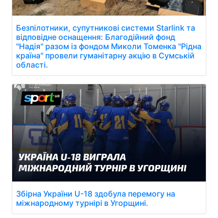
Безпілотники, супутникові системи Starlink та
відповідне оснащення: Благодійний фонд
"Надія" разом із фондом Миколи Томенка "Рідна
країна" провели гуманітарну акцію в Сумській
області.
Збірна України U-18 здобула перемогу на
міжнародному турнірі в Угорщині.