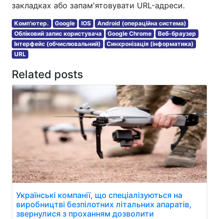
закладках або запам'ятовувати URL-адреси.
Комп'ютер.
Google
IOS
Android (операційна система)
Обліковий запис користувача
Google Chrome
Веб-браузер
Інтерфейс (обчислювальний)
Синхронізація (інформатика)
URL
Related posts
Українські компанії, що спеціалізуються на
виробництві безпілотних літальних апаратів,
звернулися з проханням дозволити