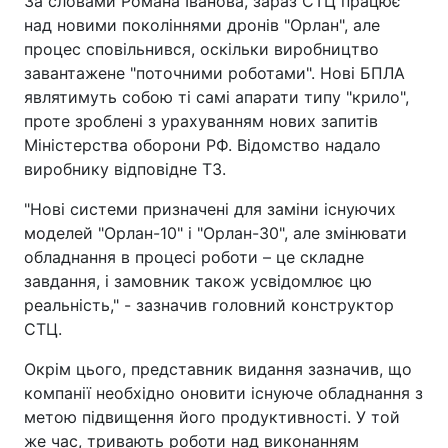
За словами Романа Іванова, зараз СТЦ працює
над новими поколіннями дронів "Орлан", але
процес сповільнився, оскільки виробництво
завантажене "поточними роботами". Нові БПЛА
являтимуть собою ті самі апарати типу "крило",
проте зроблені з урахуванням нових запитів
Міністерства оборони РФ. Відомство надало
виробнику відповідне ТЗ.
"Нові системи призначені для заміни існуючих
моделей "Орлан-10" і "Орлан-30", але змінювати
обладнання в процесі роботи – це складне
завдання, і замовник також усвідомлює цю
реальність," - зазначив головний конструктор
СТЦ.
Окрім цього, представник видання зазначив, що
компанії необхідно оновити існуюче обладнання з
метою підвищення його продуктивності. У той
же час, тривають роботи над виконанням