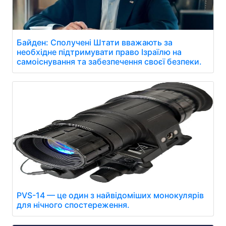
Байден: Сполучені Штати вважають за
необхідне підтримувати право Ізраїлю на
самоіснування та забезпечення своєї безпеки.
PVS-14 — це один з найвідоміших монокулярів
для нічного спостереження.