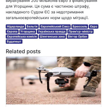
вирахування 200 мільйонів євро з фінансування
для Угорщини. Ця сума є частиною штрафу,
накладеного Судом ЄС за недотримання
загальноєвропейських норм щодо міграції.
Нідерланди
Бельгія
Європейський Союз
Брюссель
Євро
Європа
Угорщина
Українська правда
Прем'єр-міністр
Європейська комісія
Шенгенська зона
Віктор Орбан
Будапешт
Related posts