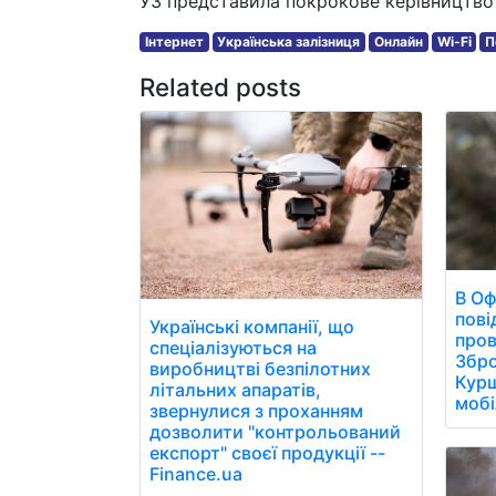
УЗ представила покрокове керівництво 
Інтернет
Українська залізниця
Онлайн
Wi-Fi
П
Related posts
В Оф
пові
Українські компанії, що
пров
спеціалізуються на
Збро
виробництві безпілотних
Курщ
літальних апаратів,
мобі
звернулися з проханням
дозволити "контрольований
експорт" своєї продукції --
Finance.ua