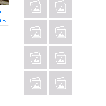
а
ті+.