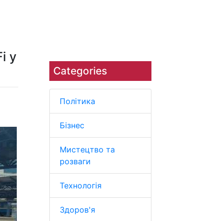
Наука
Навколишнє середовище
i у
Categories
Політика
Бізнес
Мистецтво та
розваги
Технологія
Здоров'я