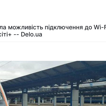
Мистецтво та розваги
Технологія
Здоров'я
Спорт
ла можливість підключення до Wi-F
сіті+ -- Delo.ua