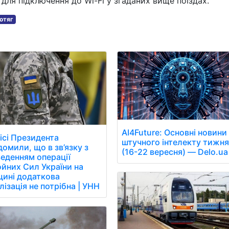
для підключення до Wi-Fi у згаданих вище поїздах.
отяг
AI4Future: Основні новини
ісі Президента
штучного інтелекту тижн
домили, що в зв’язку з
(16-22 вересня) — Delo.ua
еденням операції
йних Сил України на
ині додаткова
лізація не потрібна | УНН