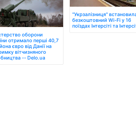
"Укрзалізниця" встановил
безкоштовний Wi-Fi у 16
поїздах Інтерсіті та Інтерсі
стерство оборони
їни отримало перші 40,7
йона євро від Данії на
римку вітчизняного
бництва -- Delo.ua