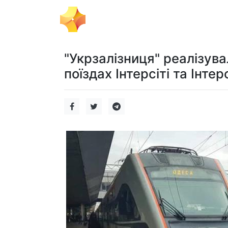
Тема Дня
Політика
Бізнес
"Укрзалізниця" реалізува
поїздах Інтерсіті та Інтер