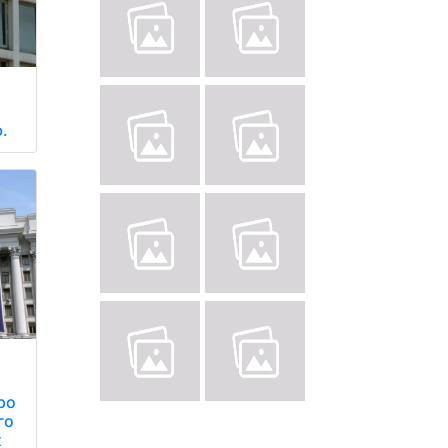
.
ро
го
х