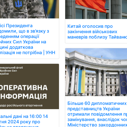
ісі Президента
Китай оголосив про
домили, що в зв’язку з
закінчення військових
еденням операції
маневрів поблизу Тайваню
йних Сил України на
ині додаткова
лізація не потрібна | УНН
Більше 60 дипломатичних
представництв України
отримали повідомлення п
альні дані на 16:00 14
замінування, внаслідок чо
ня 2024 року про
Міністерство закордонни