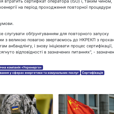
я втратить сертифікат оператора (ISO) і, таким чином,
роенергії на період проходження повторної процедури
 умови.
же слугувати обґрунтуванням для повторного запуску
м, ми з великою повагою звертаємось до НКРЕКП з проха
ам анбандлінгу, і знову ініціювати процес сертифікації,
ягнуто відповідності в зазначених питаннях", - зазначе
ична компанія «Укренерго»
вання у сферах енергетики та комунальних послуг
Сертифікація