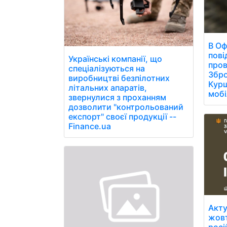
В Оф
пові
Українські компанії, що
пров
спеціалізуються на
Збро
виробництві безпілотних
Курщ
літальних апаратів,
мобі
звернулися з проханням
дозволити "контрольований
експорт" своєї продукції --
Finance.ua
Акту
жовт