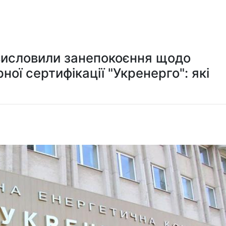
Мистецтво та розваги
Технологія
Здоров'я
Спорт
висловили занепокоєння щодо
ої сертифікації "Укренерго": які