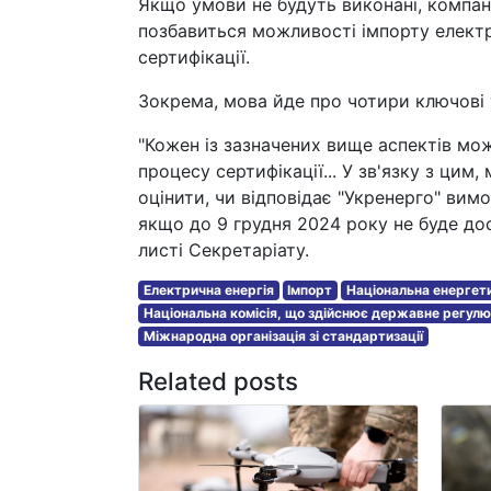
Якщо умови не будуть виконані, компані
позбавиться можливості імпорту елект
сертифікації.
Зокрема, мова йде про чотири ключові
"Кожен із зазначених вище аспектів мо
процесу сертифікації... У зв'язку з ци
оцінити, чи відповідає "Укренерго" вимог
якщо до 9 грудня 2024 року не буде дос
листі Секретаріату.
Електрична енергія
Імпорт
Національна енергет
Національна комісія, що здійснює державне регулю
Міжнародна організація зі стандартизації
Related posts