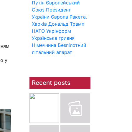
Путін
Європейський
Союз
Президент
України
Європа
Ракета.
Харків
Дональд Трамп
НАТО
Укрінформ
Українська гривня
Німеччина
Безпілотний
нням
літальний апарат
но у
Recent posts