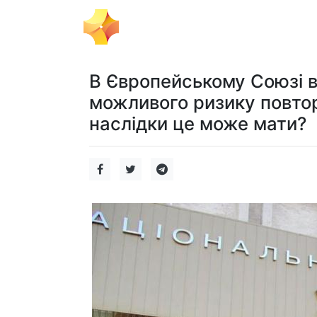
Тема Дня
Політика
Бізнес
В Європейському Союзі 
можливого ризику повторн
наслідки це може мати?