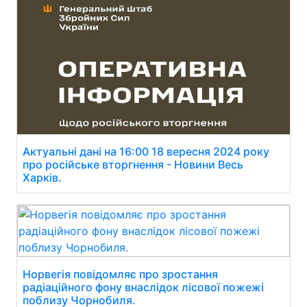
Актуальні дані на 16:00 18 вересня 2024 року
про російське вторгнення - Новини Весь
Харків.
Норвегія повідомляє про зростання
радіаційного фону внаслідок лісової пожежі
поблизу Чорнобиля.