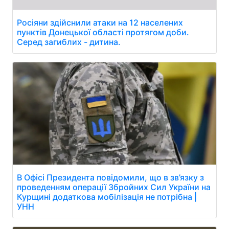
Росіяни здійснили атаки на 12 населених
пунктів Донецької області протягом доби.
Серед загиблих - дитина.
В Офісі Президента повідомили, що в зв’язку з
проведенням операції Збройних Сил України на
Курщині додаткова мобілізація не потрібна |
УНН