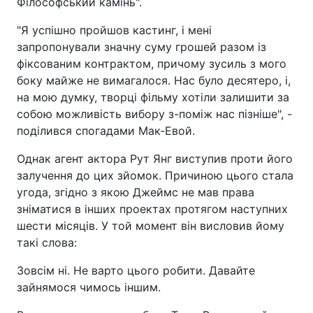
Філософський камінь".
"Я успішно пройшов кастинг, і мені
запропонували значну суму грошей разом із
фіксованим контрактом, причому зусиль з мого
боку майже не вимагалося. Нас було десятеро, і,
на мою думку, творці фільму хотіли залишити за
собою можливість вибору з-поміж нас пізніше", -
поділився спогадами Мак-Евой.
Однак агент актора Рут Янг виступив проти його
залучення до цих зйомок. Причиною цього стала
угода, згідно з якою Джеймс не мав права
зніматися в інших проектах протягом наступних
шести місяців. У той момент він висловив йому
такі слова:
Зовсім ні. Не варто цього робити. Давайте
зайнямося чимось іншим.