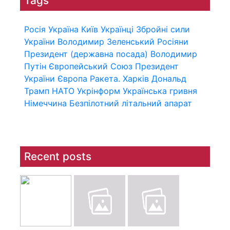
Tags
Росія
Україна
Київ
Українці
Збройні сили
України
Володимир Зеленський
Росіяни
Президент (державна посада)
Володимир
Путін
Європейський Союз
Президент
України
Європа
Ракета.
Харків
Дональд
Трамп
НАТО
Укрінформ
Українська гривня
Німеччина
Безпілотний літальний апарат
Recent posts