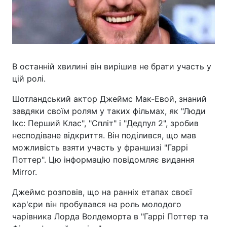
В останній хвилині він вирішив не брати участь у
цій ролі.
Шотландський актор Джеймс Мак-Евой, знаний
завдяки своїм ролям у таких фільмах, як "Люди
Ікс: Перший Клас", "Спліт" і "Дедпул 2", зробив
несподіване відкриття. Він поділився, що мав
можливість взяти участь у франшизі "Гаррі
Поттер". Цю інформацію повідомляє видання
Mirror.
Джеймс розповів, що на ранніх етапах своєї
кар'єри він пробувався на роль молодого
чарівника Лорда Волдеморта в "Гаррі Поттер та