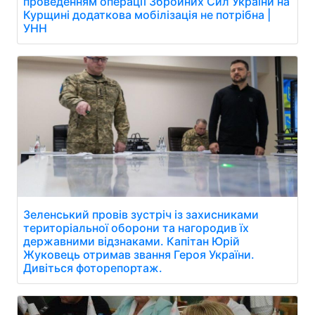
проведенням операції Збройних Сил України на
Курщині додаткова мобілізація не потрібна |
УНН
Зеленський провів зустріч із захисниками
територіальної оборони та нагородив їх
державними відзнаками. Капітан Юрій
Жуковець отримав звання Героя України.
Дивіться фоторепортаж.