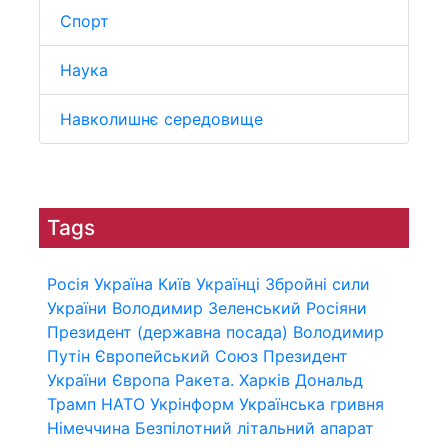
Спорт
Наука
Навколишнє середовище
Tags
Росія
Україна
Київ
Українці
Збройні сили
України
Володимир Зеленський
Росіяни
Президент (державна посада)
Володимир
Путін
Європейський Союз
Президент
України
Європа
Ракета.
Харків
Дональд
Трамп
НАТО
Укрінформ
Українська гривня
Німеччина
Безпілотний літальний апарат