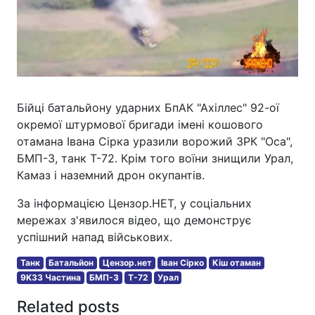
Бійці батальйону ударних БпАК "Ахіллес" 92-ої
окремої штурмової бригади імені кошового
отамана Івана Сірка уразили ворожий ЗРК "Оса",
БМП-3, танк Т-72. Крім того воїни знищили Урал,
Камаз і наземний дрон окупантів.
За інформацією Цензор.НЕТ, у соціальних
мережах з'явилося відео, що демонструє
успішний напад військових.
Танк
Батальйон
Цензор.нет
Іван Сірко
Кіш отаман
9K33 Частина
БМП-3
T-72
Урал
Related posts