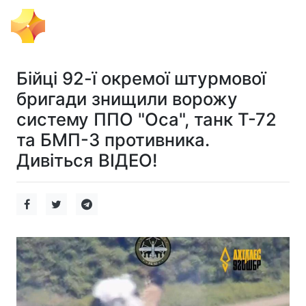
Тема Дня
Бійці 92-ї окремої штурмової
бригади знищили ворожу
систему ППО "Оса", танк Т-72
та БМП-3 противника.
Дивіться ВІДЕО!