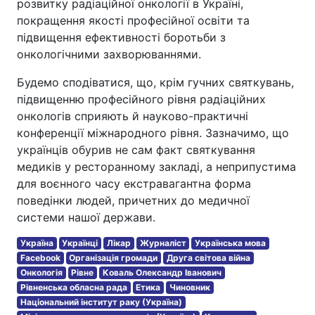
розвитку радіаційної онкології в Україні,
покращення якості професійної освіти та
підвищення ефективності боротьби з
онкологічними захворюваннями.
Будемо сподіватися, що, крім гучних святкувань,
підвищенню професійного рівня радіаційних
онкологів сприяють й науково-практичні
конференції міжнародного рівня. Зазначимо, що
українців обурив не сам факт святкування
медиків у ресторанному закладі, а неприпустима
для воєнного часу екстравагантна форма
поведінки людей, причетних до медичної
системи нашої держави.
Україна
Українці
Лікар
Журналіст
Українська мова
Facebook
Організація громади
Друга світова війна
Онкологія
Рівне
Коваль Олександр Іванович
Рівненська обласна рада
Етика
Чиновник
Національний інститут раку (Україна)