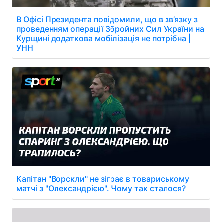
В Офісі Президента повідомили, що в зв’язку з
проведенням операції Збройних Сил України на
Курщині додаткова мобілізація не потрібна |
УНН
Капітан "Ворскли" не зіграє в товариському
матчі з "Олександрією". Чому так сталося?