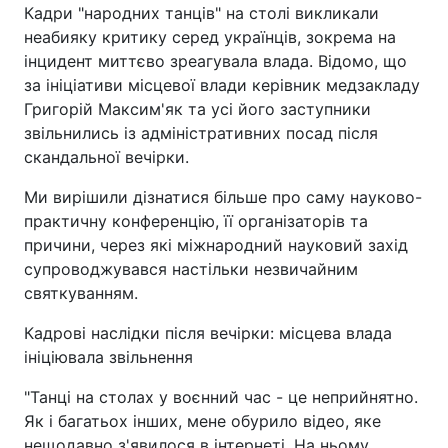
Кадри "народних танців" на столі викликали
неабияку критику серед українців, зокрема на
інцидент миттєво зреагувала влада. Відомо, що
за ініціативи місцевої влади керівник медзакладу
Григорій Максим'як та усі його заступники
звільнились із адміністративних посад після
скандальної вечірки.
Ми вирішили дізнатися більше про саму науково-
практичну конференцію, її організаторів та
причини, через які міжнародний науковий захід
супроводжувався настільки незвичайним
святкуванням.
Кадрові наслідки після вечірки: місцева влада
ініціювала звільнення
"Танці на столах у воєнний час - це неприйнятно.
Як і багатьох інших, мене обурило відео, яке
нещодавно з'явилося в інтернеті. На ньому