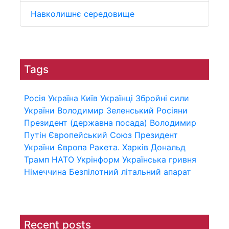
Навколишнє середовище
Tags
Росія
Україна
Київ
Українці
Збройні сили
України
Володимир Зеленський
Росіяни
Президент (державна посада)
Володимир
Путін
Європейський Союз
Президент
України
Європа
Ракета.
Харків
Дональд
Трамп
НАТО
Укрінформ
Українська гривня
Німеччина
Безпілотний літальний апарат
Recent posts