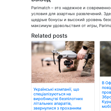
Parimatch – это надежное и современно
условия для азартных развлечений. Зд
щедрые бонусы и высокий уровень безо
максимум удовольствия от игры, Parima
Related posts
В Оф
пові
Українські компанії, що
пров
спеціалізуються на
Збро
виробництві безпілотних
Курщ
літальних апаратів,
мобі
звернулися з проханням