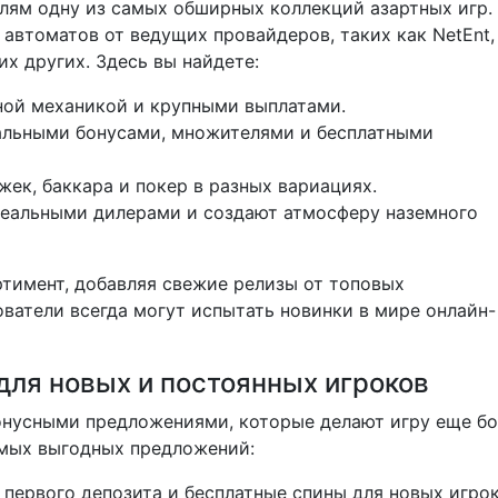
елям одну из самых обширных коллекций азартных игр.
 автоматов от ведущих провайдеров, таких как NetEnt,
гих других. Здесь вы найдете:
ой механикой и крупными выплатами.
альными бонусами, множителями и бесплатными
жек, баккара и покер в разных вариациях.
 реальными дилерами и создают атмосферу наземного
ртимент, добавляя свежие релизы от топовых
ователи всегда могут испытать новинки в мире онлайн-
ля новых и постоянных игроков
онусными предложениями, которые делают игру еще бо
амых выгодных предложений:
 первого депозита и бесплатные спины для новых игрок