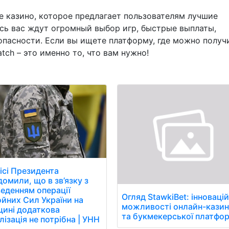
е казино, которое предлагает пользователям лучшие
есь вас ждут огромный выбор игр, быстрые выплаты,
пасности. Если вы ищете платформу, где можно получ
tch – это именно то, что вам нужно!
ісі Президента
домили, що в зв’язку з
еденням операції
Огляд StawkiBet: інновацій
йних Сил України на
можливості онлайн-кази
ині додаткова
та букмекерської платфо
лізація не потрібна | УНН