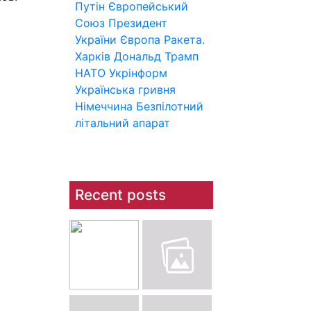
Путін
Європейський
Союз
Президент
України
Європа
Ракета.
Харків
Дональд Трамп
НАТО
Укрінформ
Українська гривня
Німеччина
Безпілотний
літальний апарат
Recent posts