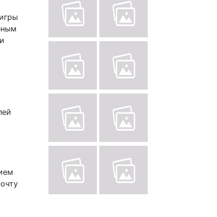
 игры
бным
и
лей
нием
почту