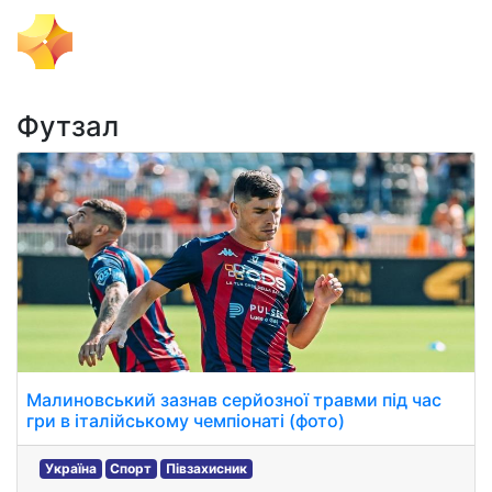
Тема Дня
Футзал
Малиновський зазнав серйозної травми під час
гри в італійському чемпіонаті (фото)
Україна
Спорт
Півзахисник