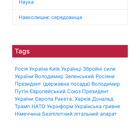
Наука
Навколишнє середовище
Tags
Росія
Україна
Київ
Українці
Збройні сили
України
Володимир Зеленський
Росіяни
Президент (державна посада)
Володимир
Путін
Європейський Союз
Президент
України
Європа
Ракета.
Харків
Дональд
Трамп
НАТО
Укрінформ
Українська гривня
Німеччина
Безпілотний літальний апарат