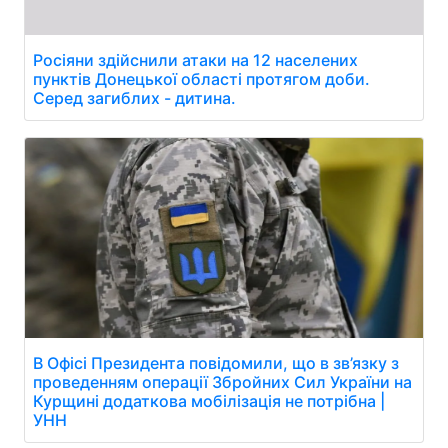
Росіяни здійснили атаки на 12 населених
пунктів Донецької області протягом доби.
Серед загиблих - дитина.
В Офісі Президента повідомили, що в зв’язку з
проведенням операції Збройних Сил України на
Курщині додаткова мобілізація не потрібна |
УНН