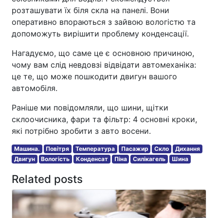
розташувати їх біля скла на панелі. Вони
оперативно впораються з зайвою вологістю та
допоможуть вирішити проблему конденсації.
Нагадуємо, що саме це є основною причиною,
чому вам слід невдовзі відвідати автомеханіка:
це те, що може пошкодити двигун вашого
автомобіля.
Раніше ми повідомляли, що шини, щітки
склоочисника, фари та фільтр: 4 основні кроки,
які потрібно зробити з авто восени.
Машина.
Повітря
Температура
Пасажир
Скло
Дихання
Двигун
Вологість
Конденсат
Піна
Силікагель
Шина
Related posts