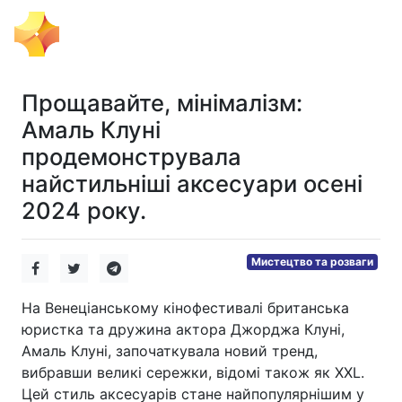
Тема Дня
Прощавайте, мінімалізм:
Амаль Клуні
продемонструвала
найстильніші аксесуари осені
2024 року.
Мистецтво та розваги
На Венеціанському кінофестивалі британська
юристка та дружина актора Джорджа Клуні,
Амаль Клуні, започаткувала новий тренд,
вибравши великі сережки, відомі також як XXL.
Цей стиль аксесуарів стане найпопулярнішим у