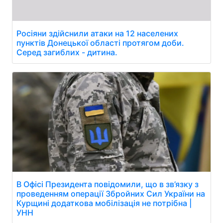
Росіяни здійснили атаки на 12 населених
пунктів Донецької області протягом доби.
Серед загиблих - дитина.
В Офісі Президента повідомили, що в зв’язку з
проведенням операції Збройних Сил України на
Курщині додаткова мобілізація не потрібна |
УНН