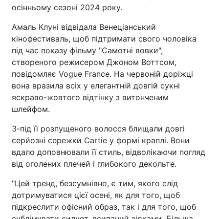
осінньому сезоні 2024 року.
Амаль Клуні відвідала Венеціанський
кінофестиваль, щоб підтримати свого чоловіка
під час показу фільму "Самотні вовки",
створеного режисером Джоном Воттсом,
повідомляє Vogue France. На червоній доріжці
вона вразила всіх у елегантній довгій сукні
яскраво-жовтого відтінку з витонченим
шлейфом.
З-під її розпущеного волосся блищали довгі
серйозні сережки Cartie у формі краплі. Вони
вдало доповнювали її стиль, відволікаючи погляд
від оголених плечей і глибокого декольте.
"Цей тренд, безсумнівно, є тим, якого слід
дотримуватися цієї осені, як для того, щоб
підкреслити офісний образ, так і для того, щоб
сублімувати силует, всипаний зірками. Більша,