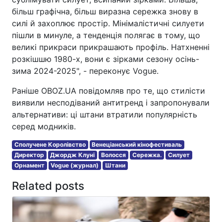
більш графічна, більш виразна сережка знову в
силі й захоплює простір. Мінімалістичні силуети
пішли в минуле, а тенденція полягає в тому, що
великі прикраси прикрашають профіль. Натхненні
розкішшю 1980-х, вони є зірками сезону осінь-
зима 2024-2025", - переконує Vogue.
Раніше OBOZ.UA повідомляв про те, що стилісти
виявили несподіваний антитренд і запропонували
альтернативи: ці штани втратили популярність
серед модників.
Сполучене Королівство
Венеціанський кінофестиваль
Директор
Джордж Клуні
Волосся
Сережка.
Силует
Орнамент
Vogue (журнал)
Штани
Related posts