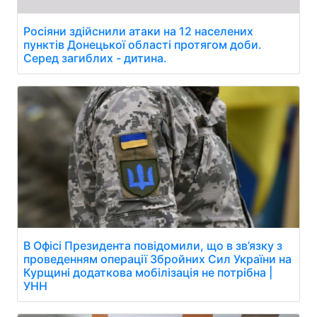
Росіяни здійснили атаки на 12 населених
пунктів Донецької області протягом доби.
Серед загиблих - дитина.
В Офісі Президента повідомили, що в зв’язку з
проведенням операції Збройних Сил України на
Курщині додаткова мобілізація не потрібна |
УНН