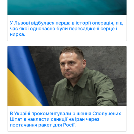
У Львові відбулася перша в історії операція, під
час якої одночасно були пересаджені серце і
нирка.
В Україні прокоментували рішення Сполучених
Штатів накласти санкції на Іран через
постачання ракет для Росії.