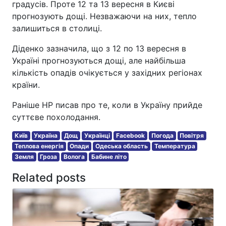
градусів. Проте 12 та 13 вересня в Києві
прогнозують дощі. Незважаючи на них, тепло
залишиться в столиці.
Діденко зазначила, що з 12 по 13 вересня в
Україні прогнозуються дощі, але найбільша
кількість опадів очікується у західних регіонах
країни.
Раніше НР писав про те, коли в Україну прийде
суттєве похолодання.
Київ
Україна
Дощ
Українці
Facebook
Погода
Повітря
Теплова енергія
Опади
Одеська область
Температура
Земля
Гроза
Волога
Бабине літо
Related posts