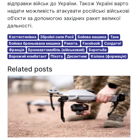
відправки військ до України. Також Україні варто
надати можливість атакувати російські військові
об'єкти за допомогою західних ракет великої
дальності.
Костянтинівка
Збройні сили Росії
Бойова машина
Танк
Бойова броньована машина
Ракета.
Facebook
Солдате!
Франція
Бронеавтомобіль (військовий)
Боротьба
Ворожий комбатант
Піхота
Десантник
Колона (формація)
Related posts