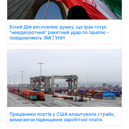
Білий Дім висловлює думку, що Іран готує
"невідворотний" ракетний удар по Ізраїлю -
повідомляють ЗМІ | УНН
Працівники портів у США влаштували страйк,
вимагаючи підвищення заробітної плати.