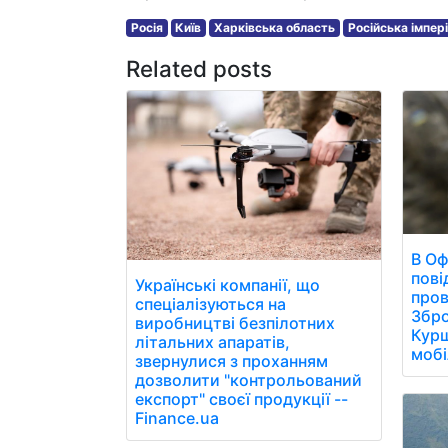
Росія
Київ
Харківська область
Російська імпер
Related posts
В Оф
пові
Українські компанії, що
пров
спеціалізуються на
Збро
виробництві безпілотних
Курщ
літальних апаратів,
мобі
звернулися з проханням
дозволити "контрольований
експорт" своєї продукції --
Finance.ua