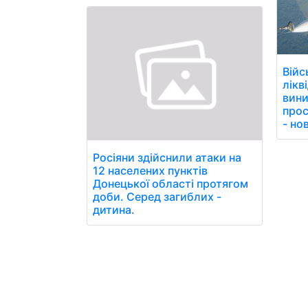
Війс
лікв
вини
прос
- но
Росіяни здійснили атаки на
12 населених пунктів
Донецької області протягом
доби. Серед загиблих -
дитина.