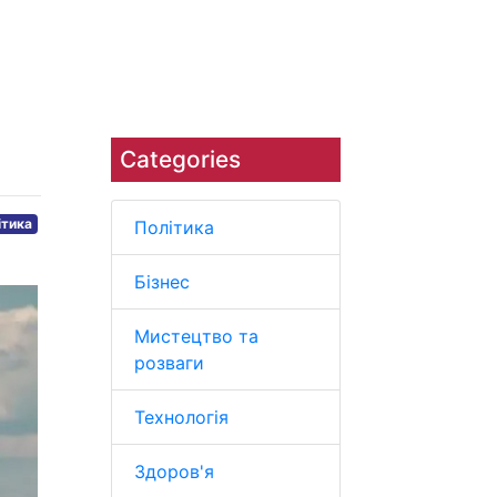
Наука
Навколишнє середовище
Categories
ітика
Політика
Бізнес
Мистецтво та
розваги
Технологія
Здоров'я