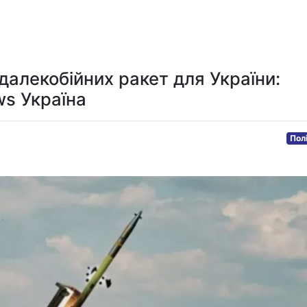
Мистецтво та розваги
Технологія
Здоров'я
Спорт
далекобійних ракет для України:
ws Україна
Пол