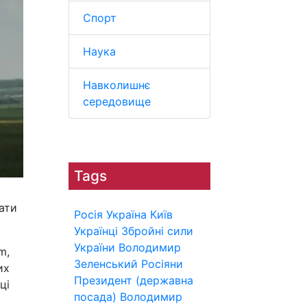
Спорт
Наука
Навколишнє
середовище
Tags
ати
Росія
Україна
Київ
Українці
Збройні сили
України
Володимир
m,
Зеленський
Росіяни
их
Президент (державна
ці
посада)
Володимир