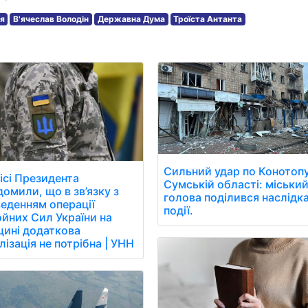
ія
В'ячеслав Володін
Державна Дума
Троїста Антанта
Сильний удар по Конотопу
ісі Президента
Сумській області: міськи
домили, що в зв’язку з
голова поділився наслідк
еденням операції
події.
йних Сил України на
ині додаткова
лізація не потрібна | УНН