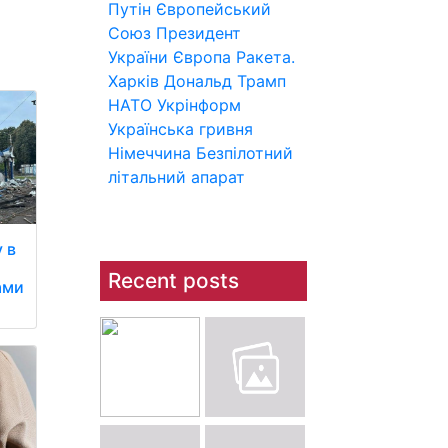
Путін
Європейський
Союз
Президент
України
Європа
Ракета.
Харків
Дональд Трамп
НАТО
Укрінформ
Українська гривня
Німеччина
Безпілотний
літальний апарат
 в
й
Recent posts
ами