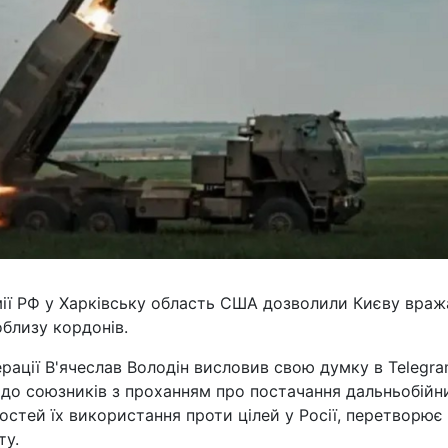
мії РФ у Харківську область США дозволили Києву враж
облизу кордонів.
рації В'ячеслав Володін висловив свою думку в Telegra
 до союзників з проханням про постачання дальньобійн
стей їх використання проти цілей у Росії, перетворює 
ту.