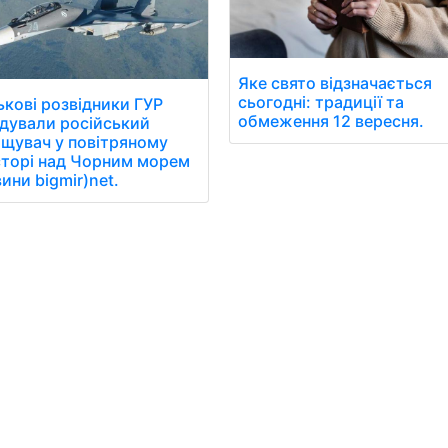
Яке свято відзначається
сьогодні: традиції та
ькові розвідники ГУР
обмеження 12 вересня.
ідували російський
щувач у повітряному
торі над Чорним морем
вини bigmir)net.