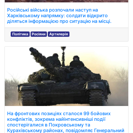
Російські війська розпочали наступ на
Харківському напрямку: солдати відкрито
діляться інформацією про ситуацію на місці.
Політика
Росіяни
Артилерія
На фронтових позиціях сталося 99 бойових
конфліктів, зокрема найінтенсивніші події
спостерігалися в Покровському та
Курахівському районах, повідомляє Генеральний