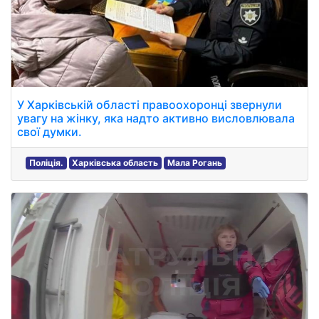
У Харківській області правоохоронці звернули
увагу на жінку, яка надто активно висловлювала
свої думки.
Поліція.
Харківська область
Мала Рогань