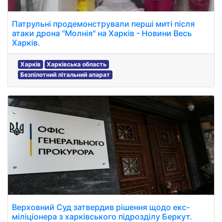
Патрульні продемонстрували перші миті після
атаки дрона "Молнія" на Харків - Новини Весь
Харків.
Харків
Харківська область
Безпілотний літальний апарат
Верховний Суд затвердив рішення щодо екс-
міліціонера з харківського підрозділу Беркут.