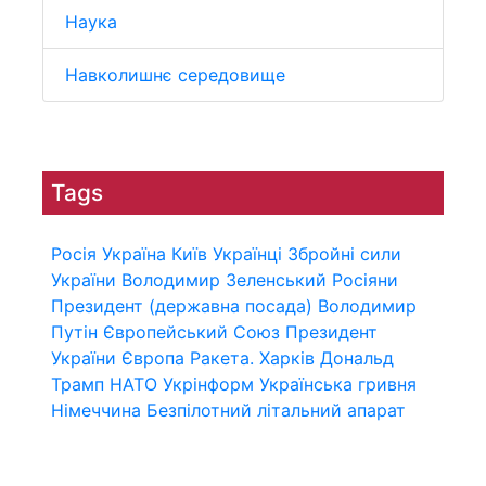
Наука
Навколишнє середовище
Tags
Росія
Україна
Київ
Українці
Збройні сили
України
Володимир Зеленський
Росіяни
Президент (державна посада)
Володимир
Путін
Європейський Союз
Президент
України
Європа
Ракета.
Харків
Дональд
Трамп
НАТО
Укрінформ
Українська гривня
Німеччина
Безпілотний літальний апарат