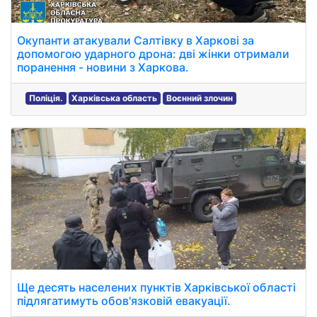
Окупанти атакували Салтівку в Харкові за
допомогою ударного дрона: дві жінки отримали
поранення - новини з Харкова.
Поліція.
Харківська область
Воєнний злочин
Ще десять населених пунктів Харківської області
підлягатимуть обов'язковій евакуації.