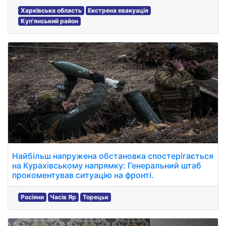
Харківська область
Екстрена евакуація
Куп'янський район
Найбільш напружена обстановка спостерігається
на Курахівському напрямку: Генеральний штаб
прокоментував ситуацію на фронті.
Росіяни
Часів Яр
Торецьк