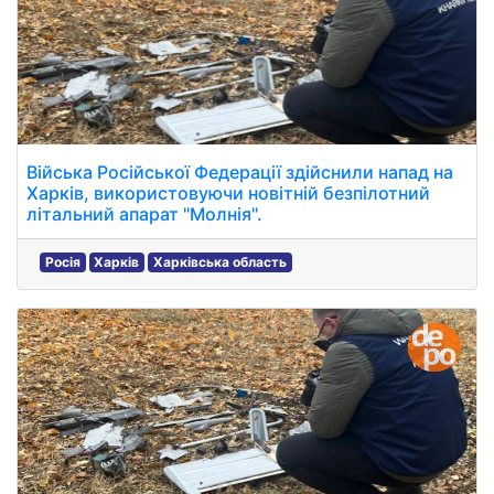
Війська Російської Федерації здійснили напад на
Харків, використовуючи новітній безпілотний
літальний апарат "Молнія".
Росія
Харків
Харківська область