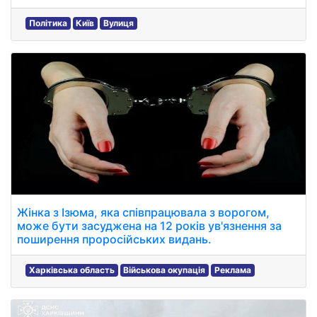
Політика
Київ
Вулиця
Жінка з Ізюма, яка співпрацювала з ворогом,
може бути засуджена на 12 років ув'язнення за
поширення проросійських видань.
Харківська область
Військова окупація
Реклама