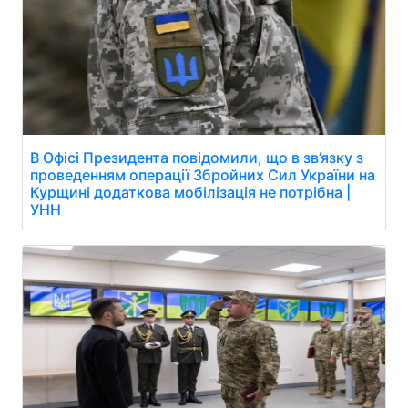
В Офісі Президента повідомили, що в зв’язку з
проведенням операції Збройних Сил України на
Курщині додаткова мобілізація не потрібна |
УНН