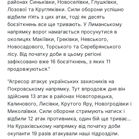
районах Синьківки, Новоселівки, Глушківки,
Лозової та Кругляківки. Сили оборони успішно
відбили п’ять з цих атак, тоді як десять
боєзіткнень все ще тривають. У Лиманському
напрямку ворог намагається просунутися в
околицях Макіївки, Греківки, Невського,
Новосадового, Торського та Серебрянського
лісу. Від початку доби в цьому регіоні
зафіксовано вже 16 боєзіткнень, з яких 11
продовжуються."
"Агресор атакує українських захисників на
Покровському напрямку. Тут впродовж дня він
здійснив 13 атак в районах Новоторецька,
Калинового, Лисівки, Крутого Яру, Новогродівки і
Миколаївки. Сили оборони стримують натиск і
відбили 12 атак противника, один бій ще триває...
На Курахівському напрямку від початку доби
окупанти 19 разів атакували наші підрозділи.