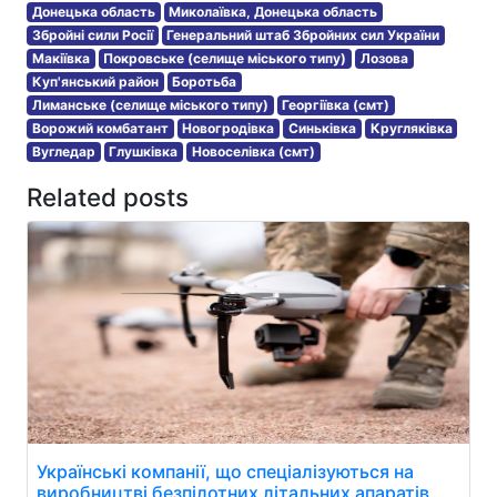
Донецька область
Миколаївка, Донецька область
Збройні сили Росії
Генеральний штаб Збройних сил України
Макіївка
Покровське (селище міського типу)
Лозова
Куп'янський район
Боротьба
Лиманське (селище міського типу)
Георгіївка (смт)
Ворожий комбатант
Новогродівка
Синьківка
Кругляківка
Вугледар
Глушківка
Новоселівка (смт)
Related posts
Українські компанії, що спеціалізуються на
виробництві безпілотних літальних апаратів,