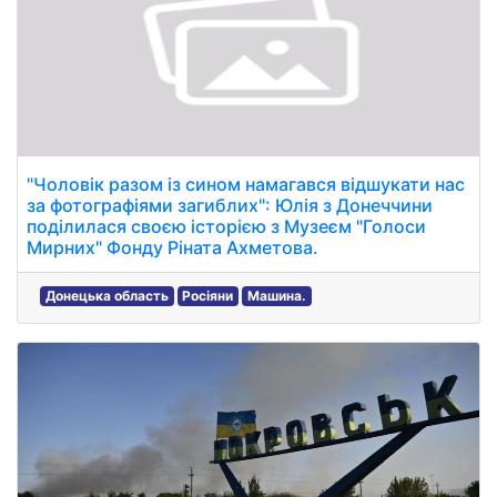
"Чоловік разом із сином намагався відшукати нас
за фотографіями загиблих": Юлія з Донеччини
поділилася своєю історією з Музеєм "Голоси
Мирних" Фонду Ріната Ахметова.
Донецька область
Росіяни
Машина.