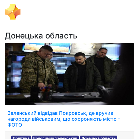
Тема Дня
Донецька область
Зеленський відвідав Покровськ, де вручив
нагороди військовим, що охороняють місто -
ФОТО
Політика
Володимир Зеленський
Донецька область