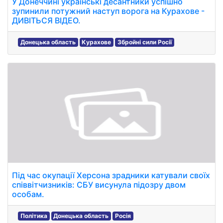
У Донеччині українські десантники успішно
зупинили потужний наступ ворога на Курахове -
ДИВІТЬСЯ ВІДЕО.
Донецька область
Курахове
Збройні сили Росії
Під час окупації Херсона зрадники катували своїх
співвітчизників: СБУ висунула підозру двом
особам.
Політика
Донецька область
Росія