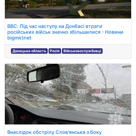
ВВС: Під час наступу на Донбасі втрати
російських військ значно збільшилися - Новини
bigmir)net
Донецька область
Росія
Військовослужбовці
Внаслідок обстрілу Слов'янська з боку