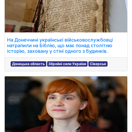
На Донеччині українські військовослужбовці
натрапили на Біблію, що має понад столітню
історію, заховану у стіні одного з будинків.
Донецька область
Збройні сили України
Сіверськ