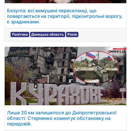
Безугла: всі вимушені переселенці, що
повертаються на території, підконтрольні ворогу,
є зрадниками.
Політика
Донецька область
Росія
Лише 20 км залишилося до Дніпропетровської
області: Стерненко коментує обстановку на
передовій.