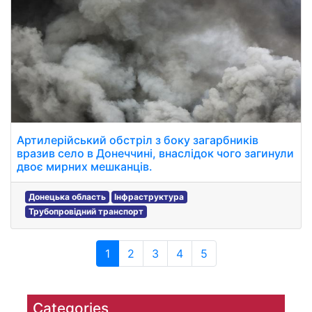
Артилерійський обстріл з боку загарбників
вразив село в Донеччині, внаслідок чого загинули
двоє мирних мешканців.
Донецька область
Інфраструктура
Трубопровідний транспорт
1
2
3
4
5
Categories