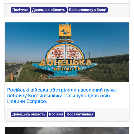
Політика
Донецька область
Військовослужбовці
Російські війська обстріляли населений пункт
поблизу Костянтинівки: загинуло двоє осіб.
Новини Еспресо.
Донецька область
Росіяни
Костянтинівка