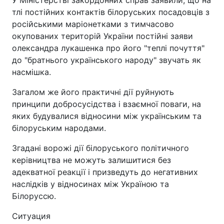
У Міністерстві закордонних справ заявили, що на
тлі постійних контактів білоруських посадовців з
російськими маріонетками з тимчасово
окупованих територій України постійні заяви
олександра лукашенка про його "теплі почуття"
до "братнього українського народу" звучать як
насмішка.
Загалом же його практичні дії руйнують
принципи добросусідства і взаємної поваги, на
яких будувалися відносини між українським та
білоруським народами.
Згадані ворожі дії білоруського політичного
керівництва не можуть залишитися без
адекватної реакції і призведуть до негативних
наслідків у відносинах між Україною та
Білоруссю.
Ситуация