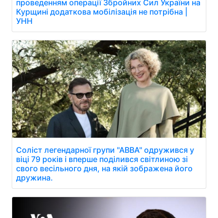
проведенням операції Збройних Сил України на
Курщині додаткова мобілізація не потрібна |
УНН
Соліст легендарної групи "АВВА" одружився у
віці 79 років і вперше поділився світлиною зі
свого весільного дня, на якій зображена його
дружина.