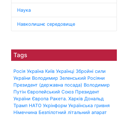
Наука
Навколишнє середовище
Tags
Росія
Україна
Київ
Українці
Збройні сили
України
Володимир Зеленський
Росіяни
Президент (державна посада)
Володимир
Путін
Європейський Союз
Президент
України
Європа
Ракета.
Харків
Дональд
Трамп
НАТО
Укрінформ
Українська гривня
Німеччина
Безпілотний літальний апарат