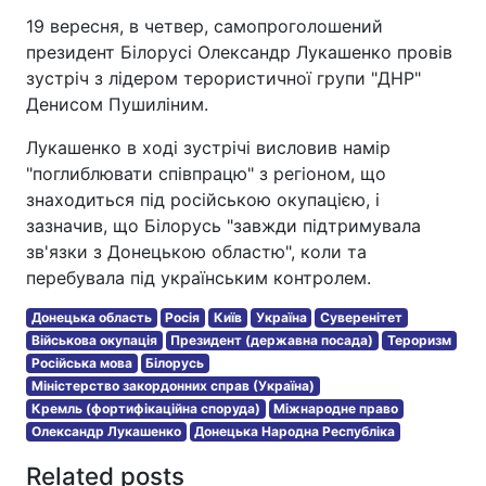
19 вересня, в четвер, самопроголошений
президент Білорусі Олександр Лукашенко провів
зустріч з лідером терористичної групи "ДНР"
Денисом Пушиліним.
Лукашенко в ході зустрічі висловив намір
"поглиблювати співпрацю" з регіоном, що
знаходиться під російською окупацією, і
зазначив, що Білорусь "завжди підтримувала
зв'язки з Донецькою областю", коли та
перебувала під українським контролем.
Донецька область
Росія
Київ
Україна
Суверенітет
Військова окупація
Президент (державна посада)
Тероризм
Російська мова
Білорусь
Міністерство закордонних справ (Україна)
Кремль (фортифікаційна споруда)
Міжнародне право
Олександр Лукашенко
Донецька Народна Республіка
Related posts