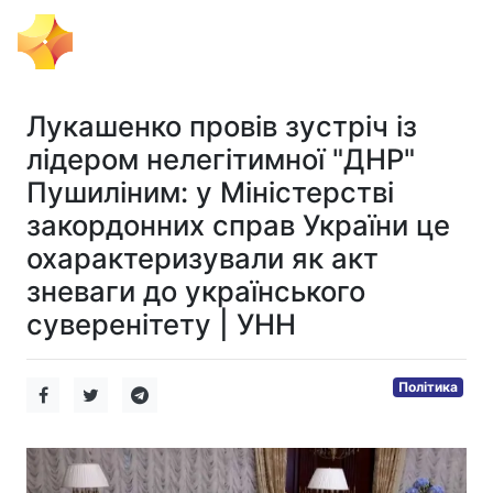
Тема Дня
Лукашенко провів зустріч із
лідером нелегітимної "ДНР"
Пушиліним: у Міністерстві
закордонних справ України це
охарактеризували як акт
зневаги до українського
суверенітету | УНН
Політика