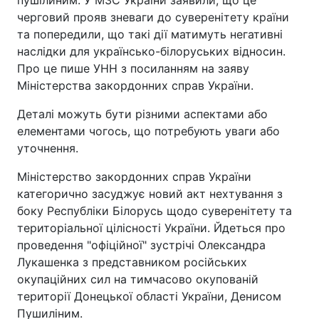
пушілиним. У МЗС України заявили, що це
черговий прояв зневаги до суверенітету країни
та попередили, що такі дії матимуть негативні
наслідки для українсько-білоруських відносин.
Про це пише УНН з посиланням на заяву
Міністерства закордонних справ України.
Деталі можуть бути різними аспектами або
елементами чогось, що потребують уваги або
уточнення.
Міністерство закордонних справ України
категорично засуджує новий акт нехтування з
боку Республіки Білорусь щодо суверенітету та
територіальної цілісності України. Йдеться про
проведення "офіційної" зустрічі Олександра
Лукашенка з представником російських
окупаційних сил на тимчасово окупованій
території Донецької області України, Денисом
Пушиліним.