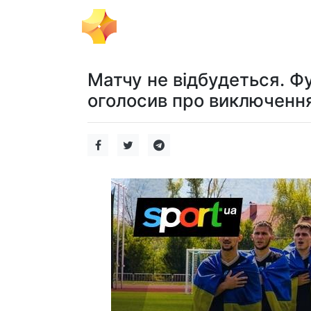
Тема Дня
Політика
Бізнес
Матчу не відбудеться. Ф
оголосив про виключення