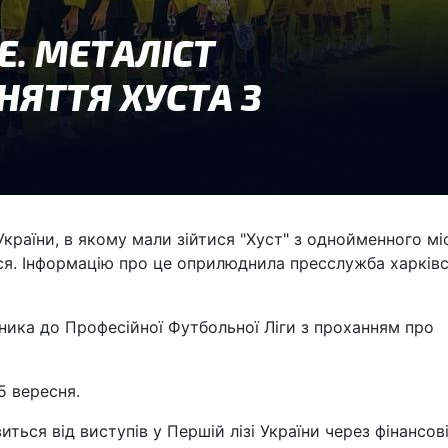
України, в якому мали зійтися "Хуст" з однойменного мі
ься. Інформацію про це оприлюднила пресслужба харківс
ника до Професійної Футбольної Ліги з проханням про
5 вересня.
ться від виступів у Першій лізі України через фінансов