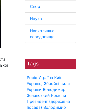
Спорт
Наука
Навколишнє
середовище
ста
Tags
ької
Росія
Україна
Київ
Українці
Збройні сили
України
Володимир
Зеленський
Росіяни
Президент (державна
і
посада)
Володимир