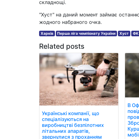
складнощі.
"Хуст" на даний момент займає останню
жодного набраного очка.
Харків
Перша ліга чемпіонату України
Хуст
ФК 
Related posts
В Оф
пові
Українські компанії, що
пров
спеціалізуються на
Збро
виробництві безпілотних
Курщ
літальних апаратів,
мобі
звернулися з проханням