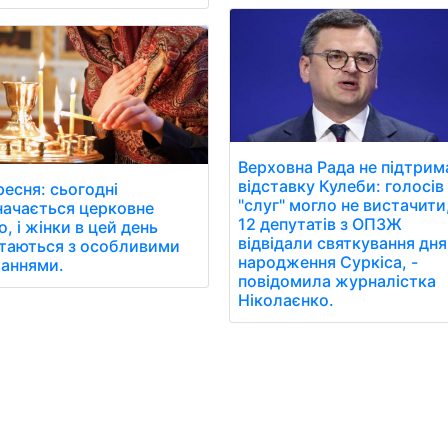
Верховна Рада не підтрим
відставку Кулеби: голосів 
ресня: сьогодні
"слуг" могло не вистачити
начається церковне
12 депутатів з ОПЗЖ
о, і жінки в цей день
відвідали святкування дня
таються з особливими
народження Суркіса, -
аннями.
повідомила журналістка
Ніколаєнко.