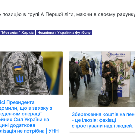
 позицію в групі А Першої ліги, маючи в своєму рахунк
"Металіст" Харків
Чемпіонат України з футболу
ісі Президента
домили, що в зв’язку з
еденням операції
Збереження коштів на пен
йних Сил України на
- це ілюзія: фахівці
ині додаткова
спростували надії людей.
лізація не потрібна | УНН