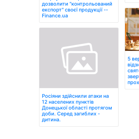
дозволити "контрольований
експорт" своєї продукції --
Finance.ua
5 ве
відз
свят
звер
прох
Росіяни здійснили атаки на
12 населених пунктів
Донецької області протягом
доби. Серед загиблих -
дитина.