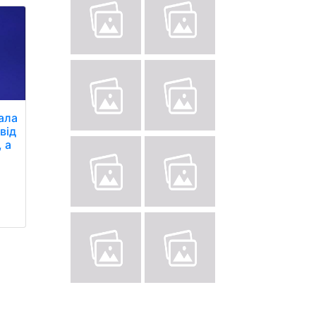
ала
від
, а