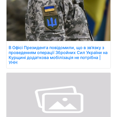
В Офісі Президента повідомили, що в зв’язку з
проведенням операції Збройних Сил України на
Курщині додаткова мобілізація не потрібна |
УНН