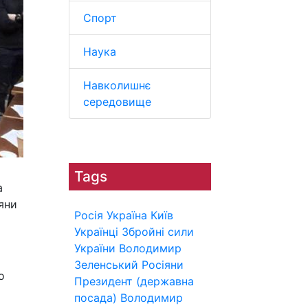
Спорт
Наука
Навколишнє
середовище
Tags
а
яни
Росія
Україна
Київ
Українці
Збройні сили
України
Володимир
Зеленський
Росіяни
о
Президент (державна
посада)
Володимир