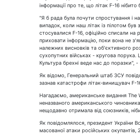
інформації про те, що літак F-16 нібит
"Я б рада була почути спростування і н
випадок, коли наш літак із пілотом був
стосувалися F-16, офіційно списали на 
приховати інформацію, поки вона не з'я
належних висновків та об'єктивного роз
сухопутних військах - кругова порука. 
Культура брехні веде нас до поразки", - 
Як відомо, Генеральний штаб ЗСУ повідо
зазнав катастрофи літак-винищувач F-16
Нагадаємо, американське видання The Wa
неназваного американського чиновника 
нещодавно отримала від союзників, ніб
Як повідомлялося, президент України В
масованої атаки російських окупантів, 