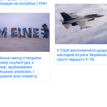
лізація не потрібна | УНН
У США висловилися щод
наслідків втрати Україною
їнські митці створили
свого першого F-16.
онну скульптуру з
ків, зруйнованих
йською агресією, і
ушили всю планету.