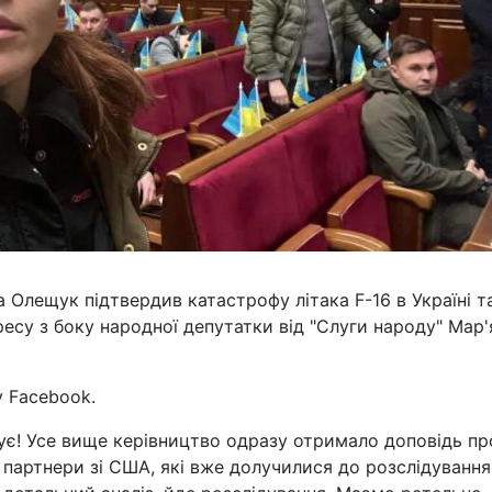
Олещук підтвердив катастрофу літака F-16 в Україні т
есу з боку народної депутатки від "Слуги народу" Мар'
у Facebook.
вує! Усе вище керівництво одразу отримало доповідь пр
 партнери зі США, які вже долучилися до розслідування