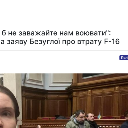
Мистецтво та розваги
Технологія
Здоров'я
Спорт
 б не заважайте нам воювати":
а заяву Безуглої про втрату F-16
Пол