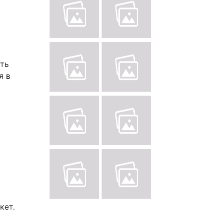
сть
я в
кет.