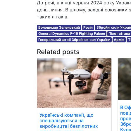
До речі, в кінці червня 2024 року Украї
день липня. В цілому, західні союзник
таких літаків.
Володимир Зеленський
Росія
Збройні сили Украї
General Dynamics F-16 Fighting Falcon
Пілот літака
Генеральний штаб Збройних сил України
Армія
T
Related posts
В Оф
пові
Українські компанії, що
пров
спеціалізуються на
Збро
виробництві безпілотних
Курщ