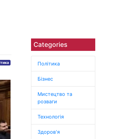
Наука
Навколишнє середовище
Categories
ітика
Політика
Бізнес
Мистецтво та
розваги
Технологія
Здоров'я