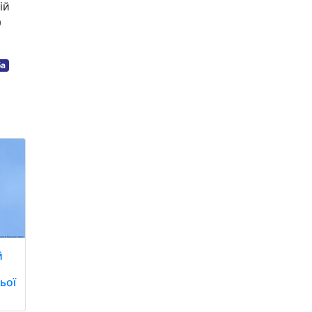
ій
9
ба
й
ьої