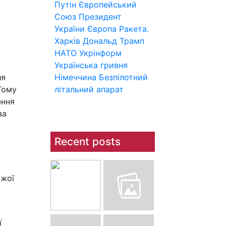
Путін
Європейський
Союз
Президент
України
Європа
Ракета.
Харків
Дональд Трамп
НАТО
Укрінформ
Українська гривня
ля
Німеччина
Безпілотний
Тому
літальний апарат
ення
за
Recent posts
ожої
ї