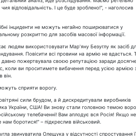
детальний аналіз, йде розслідування. Маємо ретельно
чия відповідальність. І це буде зроблено!", - наголосив
ібні інциденти не можуть негайно поширюватися у
альному розкриттю для засобів масової інформації.
ажає людям використовувати Мар'яну Безуглу як засіб д
ндування. Повісити всі провини на армію не вдасться. 
а давно пожертвувала своєю репутацією заради досягн
ас, коли ви проситимете вибачення перед усією армією 
в він.
 можуть сприяти ворогу.
овітряні сили брудом, а й дискредитували виробників
ика України, США! Ви знову стали головною темою вор
сійському телебаченні! Вам аплодує вся Росія! Якщо не
 нам боротися!" – підкреслив військовий.
угла звинуватила Олещука у відсутності спростування ї