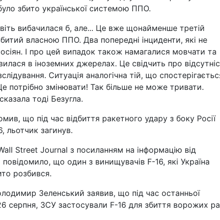
о було збито української системою ППО.
авіть вибачилася б, але... Це вже щонайменше третій
 збитий власною ППО. Два попередні інциденти, які не
росіян. І про цей випадок також намагалися мовчати та
вилася в іноземних джерелах. Це свідчить про відсутні
слідування. Ситуація аналогічна тій, що спостерігаєтьс
Це потрібно змінювати! Так більше не може тривати.
сказала тоді Безугла.
мив, що під час відбиття ракетного удару з боку Росії
, льотчик загинув.
ll Street Journal з посиланням на інформацію від
повідомило, що один з винищувачів F-16, які Україна
ито розбився.
олодимир Зеленський заявив, що під час останньої
26 серпня, ЗСУ застосували F-16 для збиття ворожих ра