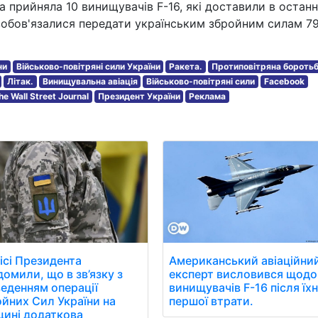
на прийняла 10 винищувачів F-16, які доставили в останн
и зобов'язалися передати українським збройним силам 7
ни
Військово-повітряні сили України
Ракета.
Протиповітряна бороть
Літак.
Винищувальна авіація
Військово-повітряні сили
Facebook
he Wall Street Journal
Президент України
Реклама
ісі Президента
Американський авіаційни
домили, що в зв’язку з
експерт висловився щодо
еденням операції
винищувачів F-16 після їхн
йних Сил України на
першої втрати.
ині додаткова