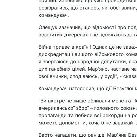
причин. Запевняю, що уже проводиться 
розібратись, що сталось, які обставини, 
командувач.
Олещук зазначив, що відомості про под
відкритих джерелах і не підлягають дет
Війна триває в країні! Однак це не зав
дискредитації вищого військового кома
я звертаюсь до народної депутатки, як
цих ганебних цілей. Мар'яно, настане ч
свої вчинки, сподіваюсь, у суді!", - сказа
Командувач наголосив, що дії Безуглої
"Ви вкотре не лише обливали мене та П
американської зброї – головного союзн
пропаганди та побили всі рекорди на ро
можете допомогти, хоча б не заважайте
Варто нагадати. що раніше, Мар'яна Без