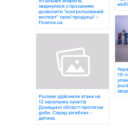
літальних апаратів,
мобі
звернулися з проханням
дозволити "контрольований
експорт" своєї продукції --
Finance.ua
Укра
10-т
улам
росі
звор
Росіяни здійснили атаки на
12 населених пунктів
Донецької області протягом
доби. Серед загиблих -
дитина.