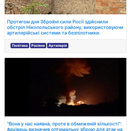
Протягом дня Збройні сили Росії здійснили
обстріл Нікопольського району, використовуючи
артилерійські системи та безпілотники.
Політика
Росіяни
Артилерія
"Вона у нас наявна, проте в обмеженій кількості":
фахівець визначив оптимальну зброю для атак на