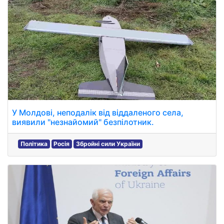
У Молдові, неподалік від віддаленого села,
виявили "незнайомий" безпілотник.
Політика
Росія
Збройні сили України