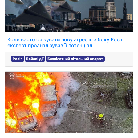
Коли варто очікувати нову агресію з боку Росії:
експерт проаналізував її потенціал.
Росія
Бойові дії
Безпілотний літальний апарат