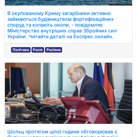
В окупованому Криму загарбники активно
займаються будівництвом фортифікаційних
споруд та копають окопи, - повідомляє
Міністерство внутрішніх справ Збройних сил
України. Читайте деталі на Експрес онлайн.
Політика
Росія
Росіяни
Шольц протягом цілої години обговорював з