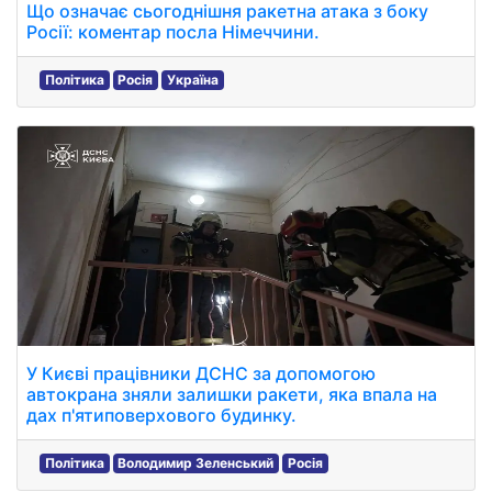
Що означає сьогоднішня ракетна атака з боку
Росії: коментар посла Німеччини.
Політика
Росія
Україна
У Києві працівники ДСНС за допомогою
автокрана зняли залишки ракети, яка впала на
дах п'ятиповерхового будинку.
Політика
Володимир Зеленський
Росія