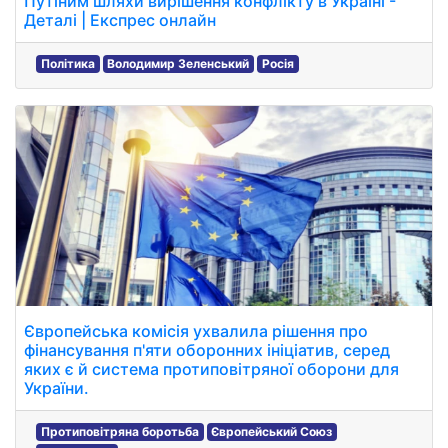
Путіним шляхи вирішення конфлікту в Україні -
Деталі | Експрес онлайн
Політика
Володимир Зеленський
Росія
Європейська комісія ухвалила рішення про
фінансування п'яти оборонних ініціатив, серед
яких є й система протиповітряної оборони для
України.
Протиповітряна боротьба
Європейський Союз