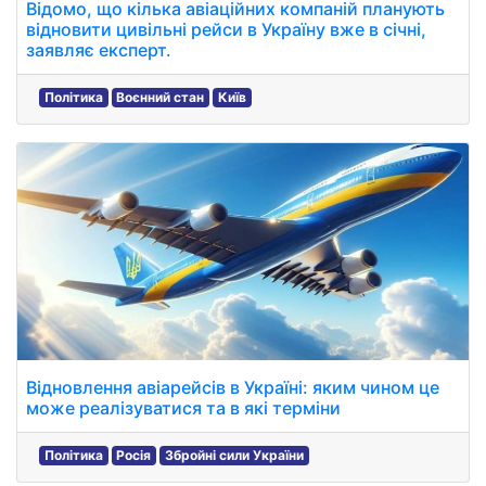
Відомо, що кілька авіаційних компаній планують
відновити цивільні рейси в Україну вже в січні,
заявляє експерт.
Політика
Воєнний стан
Київ
Відновлення авіарейсів в Україні: яким чином це
може реалізуватися та в які терміни
Політика
Росія
Збройні сили України