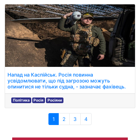
Напад на Каспійськ. Росія повинна
усвідомлювати, що під загрозою можуть
опинитися не тільки судна, - зазначає фахівець.
Політика
Росія
Росіяни
1
2
3
4