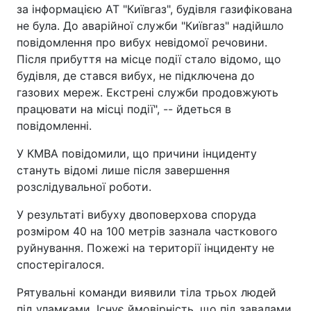
за інформацією АТ "Київгаз", будівля газифікована
не була. До аварійної служби "Київгаз" надійшло
повідомлення про вибух невідомої речовини.
Після прибуття на місце події стало відомо, що
будівля, де стався вибух, не підключена до
газових мереж. Екстрені служби продовжують
працювати на місці події", -- йдеться в
повідомленні.
У КМВА повідомили, що причини інциденту
стануть відомі лише після завершення
розслідувальної роботи.
У результаті вибуху двоповерхова споруда
розміром 40 на 100 метрів зазнала часткового
руйнування. Пожежі на території інциденту не
спостерігалося.
Рятувальні команди виявили тіла трьох людей
під уламками. Існує ймовірність, що під завалами