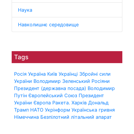
Наука
Навколишнє середовище
Tags
Росія
Україна
Київ
Українці
Збройні сили
України
Володимир Зеленський
Росіяни
Президент (державна посада)
Володимир
Путін
Європейський Союз
Президент
України
Європа
Ракета.
Харків
Дональд
Трамп
НАТО
Укрінформ
Українська гривня
Німеччина
Безпілотний літальний апарат