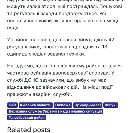
можуть залишатися інші постраждалі. Пошукові
та рятувальні заходи продовжуються. Усі
оперативні служби активно працюють на місці
події.
У районі Голосіїва, де стався вибух, діють 42
рятувальники, кінологічні підрозділи та 13
одиниць спеціалізованої техніки.
Нагадуємо, що в Голосіївському районі сталася
часткова руйнація двоповерхової споруди. У
службі ДСНС зазначили, що вибух не має
відношення до військових дій. На місці події
працюють аварійні служби.
Київ
Київська область
Пожежа
Природний газ
Вибух!
Державна служба України з надзвичайних ситуацій
Голосіївський район
Related posts