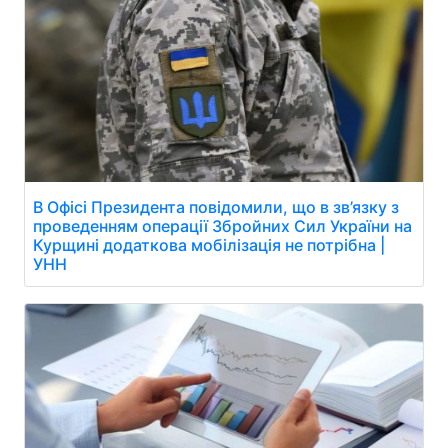
В Офісі Президента повідомили, що в зв’язку з
проведенням операції Збройних Сил України на
Курщині додаткова мобілізація не потрібна |
УНН