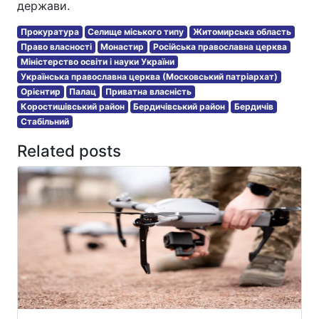
держави.
Прокуратура
Селище міського типу
Житомирська область
Право власності
Монастир
Російська православна церква
Міністерство освіти і науки України
Українська православна церква (Московський патріархат)
Орієнтир
Палац
Приватна власність
Коростишівський район
Бердичівський район
Бердичів
Стабільний
Related posts