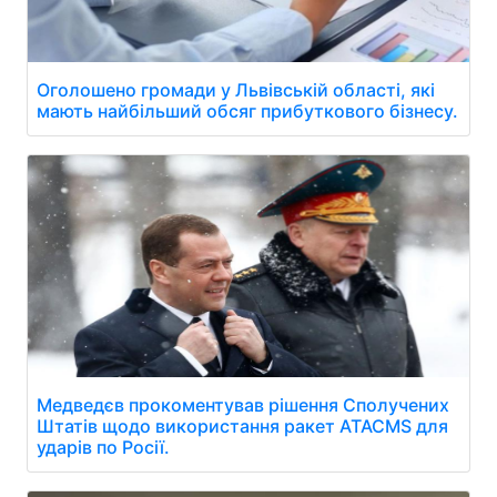
Оголошено громади у Львівській області, які
мають найбільший обсяг прибуткового бізнесу.
Медведєв прокоментував рішення Сполучених
Штатів щодо використання ракет ATACMS для
ударів по Росії.