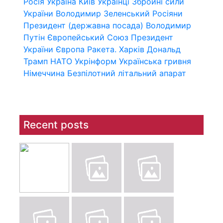
Росія
Україна
Київ
Українці
Збройні сили
України
Володимир Зеленський
Росіяни
Президент (державна посада)
Володимир
Путін
Європейський Союз
Президент
України
Європа
Ракета.
Харків
Дональд
Трамп
НАТО
Укрінформ
Українська гривня
Німеччина
Безпілотний літальний апарат
Recent posts