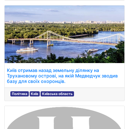
Київ отримав назад земельну ділянку на
Трухановому острові, на якій Медведчук зводив
базу для своїх охоронців.
Політика
Київ
Київська область