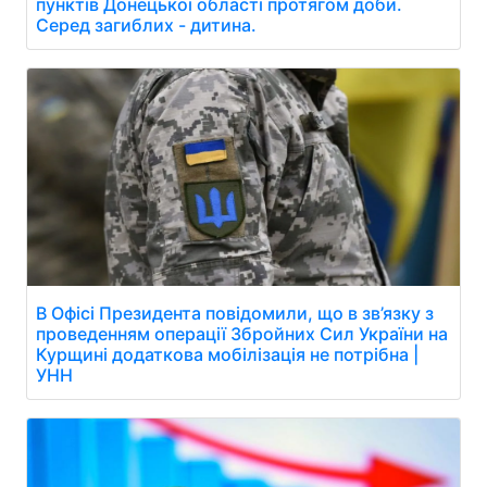
пунктів Донецької області протягом доби.
Серед загиблих - дитина.
В Офісі Президента повідомили, що в зв’язку з
проведенням операції Збройних Сил України на
Курщині додаткова мобілізація не потрібна |
УНН