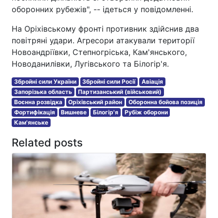
оборонних рубежів", -- ідеться у повідомленні.
На Оріхівському фронті противник здійснив два
повітряні удари. Агресори атакували території
Новоандріївки, Степногріська, Кам'янського,
Новоданилівки, Лугівського та Білогір'я.
Збройні сили України
Збройні сили Росії
Авіація
Запорізька область
Партизанський (військовий)
Воєнна розвідка
Оріхівський район
Оборонна бойова позиція
Фортифікація
Вишневе
Білогір'я
Рубіж оборони
Кам'янське
Related posts