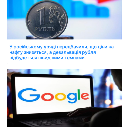
У російському уряді передбачили, що ціни на
нафту знизяться, а девальвація рубля
відбудеться швидшими темпами.