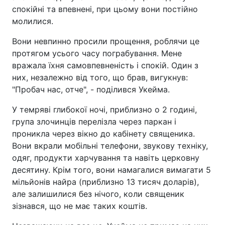
спокійні та впевнені, при цьому вони постійно
молилися.
Вони невпинно просили прощення, роблячи це
протягом усього часу пограбування. Мене
вражала їхня самовпевненість і спокій. Один з
них, незалежно від того, що брав, вигукнув:
"Пробач нас, отче", - поділився Укейма.
У темряві глибокої ночі, приблизно о 2 годині,
група злочинців перелізла через паркан і
проникла через вікно до кабінету священика.
Вони вкрали мобільні телефони, звукову техніку,
одяг, продукти харчування та навіть церковну
десятину. Крім того, вони намагалися вимагати 5
мільйонів найра (приблизно 13 тисяч доларів),
але залишилися без нічого, коли священик
зізнався, що не має таких коштів.