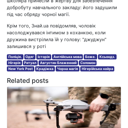
школяра принесли в жертву для забезпечення
добробуту навчального закладу: його задушили
під час обряду чорної магії.
Крім того, Знай.ua повідомляв, чоловік
насолоджувався інтимом з коханкою, коли
дружина вистрілила їй у голову: "джуджун"
залишився у роті
Поліція.
Одяг
Історія
Англійська мова
Боже.
Ксьондз.
Нігерія
Ритуал
Августин Блаженний
Соломон
New York Post
Крадіжка
Чорна магія
Нігерійська найра
Related posts