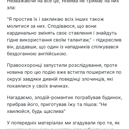
Незважаючи на все це, Укейма не тримає на них
зла:
"Я простив їх і закликаю всіх інших також
молитися за них. Сподіваюся, що вони
кардинально змінять своє ставлення і знайдуть
гідне використання своїм талантам," - підкреслив
він, додавши, що один із нападників спілкувався
бездоганною англійською.
Правоохоронці запустили розслідування, проте
новина про цю подію вже встигла поширитися по
окрузі завдяки дивній поведінці злочинців, які
покаялися у своїх вчинках.
Нагадаємо, злодій-романтик пограбував будинок,
прибрав його, приготував їжу та пішов: "Не
хвилюйся, будь щаслива"
У попередніх матеріалах ми згадували про те, як