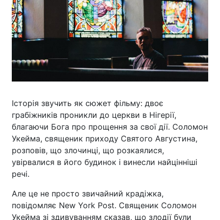
Історія звучить як сюжет фільму: двоє
грабіжників проникли до церкви в Нігерії,
благаючи Бога про прощення за свої дії. Соломон
Укейма, священик приходу Святого Августина,
розповів, що злочинці, що розкаялися,
увірвалися в його будинок і винесли найцінніші
речі.
Але це не просто звичайний крадіжка,
повідомляє New York Post. Священик Соломон
Укейма зі здивуванням сказав, що злодії були