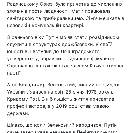
Радянському Союзі була причетна до численних
злочинів проти людяності. Мати працювала
санітаркою та прибиральницею. Сім'я мешкала в
невеликій комунальній квартирі.
З раннього віку Путін мріяв стати розвідником і
служити в структурах держбезпеки. У своїй
юності він вступив до Ленінградського
університету, обравши юридичний факультет.
Одночасно він також став членом Комуністичної
партії.
А от Володимир Зеленський, чинний президент
України з'явився на світ 25 січня 1978 року в
Кривому Розі. Він більшість життя присвятив
професії актора, а у 2019 році став главою
держави.
Цікаво, що коли Зеленський народився, Путін
саме завершував навчання в Ленінградському