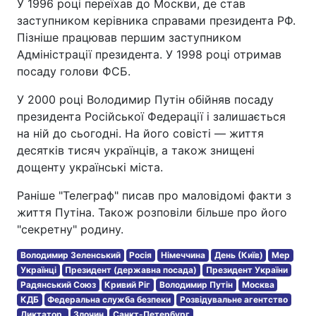
У 1996 році переїхав до Москви, де став
заступником керівника справами президента РФ.
Пізніше працював першим заступником
Адміністрації президента. У 1998 році отримав
посаду голови ФСБ.
У 2000 році Володимир Путін обійняв посаду
президента Російської Федерації і залишається
на ній до сьогодні. На його совісті — життя
десятків тисяч українців, а також знищені
дощенту українські міста.
Раніше "Телеграф" писав про маловідомі факти з
життя Путіна. Також розповіли більше про його
"секретну" родину.
Володимир Зеленський
Росія
Німеччина
День (Київ)
Мер
Українці
Президент (державна посада)
Президент України
Радянський Союз
Кривий Ріг
Володимир Путін
Москва
КДБ
Федеральна служба безпеки
Розвідувальне агентство
Диктатор.
Злочин
Санкт-Петербург