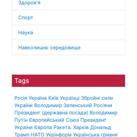
Здоров'я
Спорт
Наука
Навколишнє середовище
Tags
Росія
Україна
Київ
Українці
Збройні сили
України
Володимир Зеленський
Росіяни
Президент (державна посада)
Володимир
Путін
Європейський Союз
Президент
України
Європа
Ракета.
Харків
Дональд
Трамп
НАТО
Укрінформ
Українська гривня