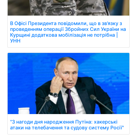
В Офісі Президента повідомили, що в зв’язку з
проведенням операції Збройних Сил України на
Курщині додаткова мобілізація не потрібна |
УНН
"З нагоди дня народження Путіна: хакерські
атаки на телебачення та судову систему Росії"