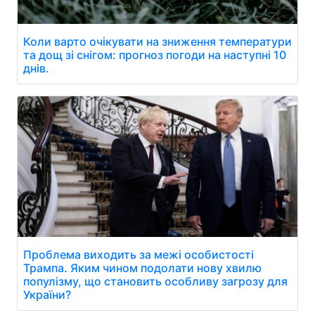
Коли варто очікувати на зниження температури
та дощ зі снігом: прогноз погоди на наступні 10
днів.
Проблема виходить за межі особистості
Трампа. Яким чином подолати нову хвилю
популізму, що становить особливу загрозу для
України?