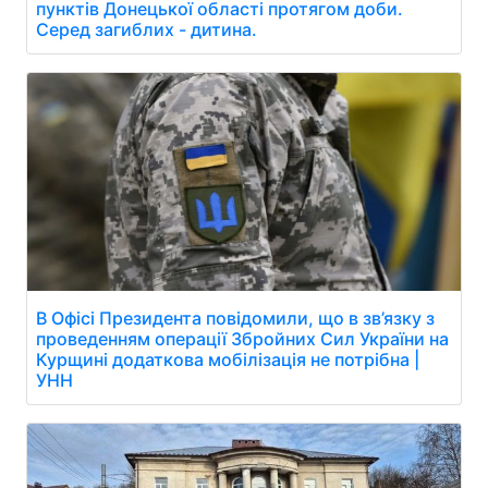
пунктів Донецької області протягом доби.
Серед загиблих - дитина.
В Офісі Президента повідомили, що в зв’язку з
проведенням операції Збройних Сил України на
Курщині додаткова мобілізація не потрібна |
УНН