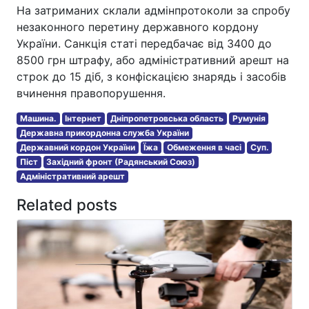
На затриманих склали адмінпротоколи за спробу
незаконного перетину державного кордону
України. Санкція статі передбачає від 3400 до
8500 грн штрафу, або адміністративний арешт на
строк до 15 діб, з конфіскацією знарядь і засобів
вчинення правопорушення.
Машина.
Інтернет
Дніпропетровська область
Румунія
Державна прикордонна служба України
Державний кордон України
Їжа
Обмеження в часі
Суп.
Піст
Західний фронт (Радянський Союз)
Адміністративний арешт
Related posts